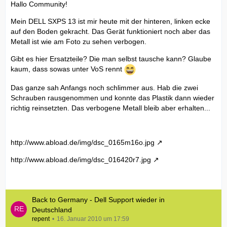
Hallo Community!
Mein DELL SXPS 13 ist mir heute mit der hinteren, linken ecke
auf den Boden gekracht. Das Gerät funktioniert noch aber das
Metall ist wie am Foto zu sehen verbogen.
Gibt es hier Ersatzteile? Die man selbst tausche kann? Glaube
kaum, dass sowas unter VoS rennt
Das ganze sah Anfangs noch schlimmer aus. Hab die zwei
Schrauben rausgenommen und konnte das Plastik dann wieder
richtig reinsetzten. Das verbogene Metall bleib aber erhalten...
http://www.abload.de/img/dsc_0165m16o.jpg
http://www.abload.de/img/dsc_016420r7.jpg
Back to Germany - Dell Support wieder in
Deutschland
repent
16. Januar 2010 um 17:59