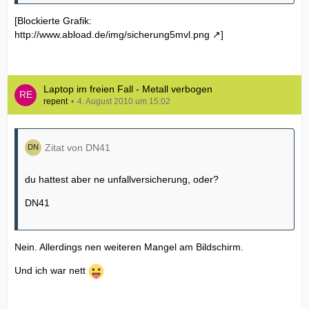
[Blockierte Grafik:
http://www.abload.de/img/sicherung5mvl.png
]
Laptop im freien Fall - Metall verbogen
repent
4. August 2010 um 15:02
Zitat von DN41
du hattest aber ne unfallversicherung, oder?
DN41
Nein. Allerdings nen weiteren Mangel am Bildschirm.
Und ich war nett