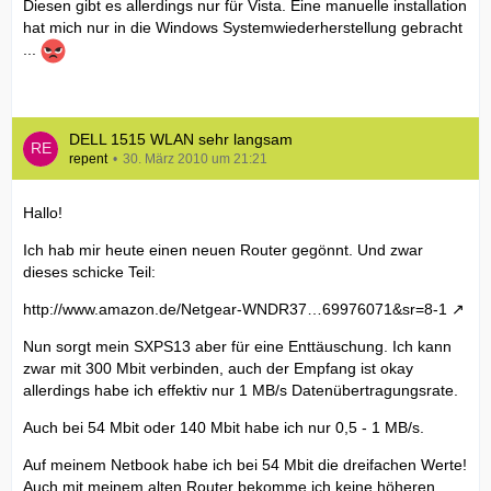
Diesen gibt es allerdings nur für Vista. Eine manuelle installation
hat mich nur in die Windows Systemwiederherstellung gebracht
...
DELL 1515 WLAN sehr langsam
repent
30. März 2010 um 21:21
Hallo!
Ich hab mir heute einen neuen Router gegönnt. Und zwar
dieses schicke Teil:
http://www.amazon.de/Netgear-WNDR37…69976071&sr=8-1
Nun sorgt mein SXPS13 aber für eine Enttäuschung. Ich kann
zwar mit 300 Mbit verbinden, auch der Empfang ist okay
allerdings habe ich effektiv nur 1 MB/s Datenübertragungsrate.
Auch bei 54 Mbit oder 140 Mbit habe ich nur 0,5 - 1 MB/s.
Auf meinem Netbook habe ich bei 54 Mbit die dreifachen Werte!
Auch mit meinem alten Router bekomme ich keine höheren