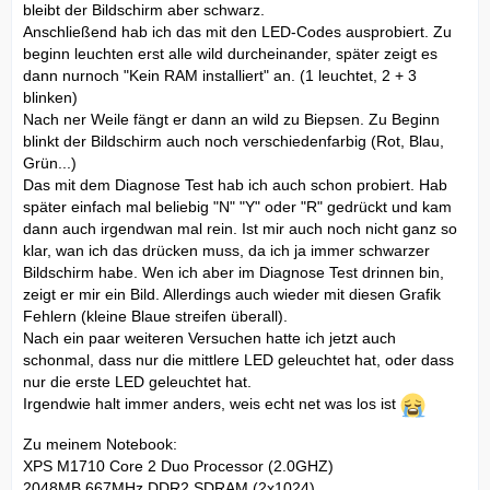
bleibt der Bildschirm aber schwarz.
Anschließend hab ich das mit den LED-Codes ausprobiert. Zu
beginn leuchten erst alle wild durcheinander, später zeigt es
dann nurnoch "Kein RAM installiert" an. (1 leuchtet, 2 + 3
blinken)
Nach ner Weile fängt er dann an wild zu Biepsen. Zu Beginn
blinkt der Bildschirm auch noch verschiedenfarbig (Rot, Blau,
Grün...)
Das mit dem Diagnose Test hab ich auch schon probiert. Hab
später einfach mal beliebig "N" "Y" oder "R" gedrückt und kam
dann auch irgendwan mal rein. Ist mir auch noch nicht ganz so
klar, wan ich das drücken muss, da ich ja immer schwarzer
Bildschirm habe. Wen ich aber im Diagnose Test drinnen bin,
zeigt er mir ein Bild. Allerdings auch wieder mit diesen Grafik
Fehlern (kleine Blaue streifen überall).
Nach ein paar weiteren Versuchen hatte ich jetzt auch
schonmal, dass nur die mittlere LED geleuchtet hat, oder dass
nur die erste LED geleuchtet hat.
Irgendwie halt immer anders, weis echt net was los ist
Zu meinem Notebook:
XPS M1710 Core 2 Duo Processor (2.0GHZ)
2048MB 667MHz DDR2 SDRAM (2x1024)