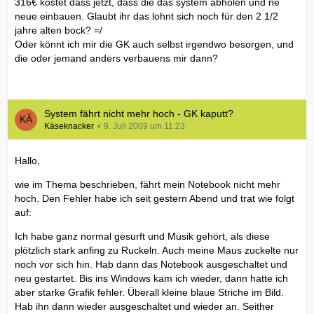
316€ kostet dass jetzt, dass die das system abholen und ne
neue einbauen. Glaubt ihr das lohnt sich noch für den 2 1/2
jahre alten bock? =/
Oder könnt ich mir die GK auch selbst irgendwo besorgen, und
die oder jemand anders verbauens mir dann?
System fährt nicht mehr hoch - GK kaputt?
Käseknacker
9. Juli 2009 um 11:23
Hallo,
wie im Thema beschrieben, fährt mein Notebook nicht mehr
hoch. Den Fehler habe ich seit gestern Abend und trat wie folgt
auf:
Ich habe ganz normal gesurft und Musik gehört, als diese
plötzlich stark anfing zu Ruckeln. Auch meine Maus zuckelte nur
noch vor sich hin. Hab dann das Notebook ausgeschaltet und
neu gestartet. Bis ins Windows kam ich wieder, dann hatte ich
aber starke Grafik fehler. Überall kleine blaue Striche im Bild.
Hab ihn dann wieder ausgeschaltet und wieder an. Seither