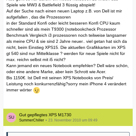
Spiele wie MW3 & Battlefield 3 flüssig abspielt!
Auf der Suche nach einen neuen Laptop z.B. von Dell ist mir
aufgefallen , das die Prozessoren
in der Standard Konfi oder leicht besseren Konfi CPU kaum
schneller sind als mein T9300 (notebookcheck Prozessor
Benchmark Vergleich i3 prozessoren noch teilweise langsamer
als meine CPU & sie sind 2 Jahre neuer.. viel getan hat sich da
nicht, beim Einstieg XPS15. Die aktuellen Grafikkarten im XPS
gt 540 sind nur Mittelklasse ? werden für neue Spiele nicht für
max. reichn selbst mit i5 nicht?
Kann jemand ein neues Notebook empfehlen? Dell wäre schön,
oder eine andere Marke, aber kein Schrott wie Acer.
Bis 1150€. Ist Dell mit seinen XPS Notebooks von Preis/
Leistung noch konkurrenzfähig?sorry mein iPhone 4 verändert
immer wörter
Gut gepflegtes XPS M1730
SummerChiller
23. November 2010 um 09:49