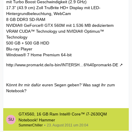
mit Turbo Boost Geschwindigkeit (2.9 GHz)
17.3" (43.9 cm) Zoll TruBrite HD+ Display mit LED-
Hintergrundbeleuchtung, WebCam
8 GB DDR3 SD-RAM
NVIDIA® GeForce® GTX 560M mit 1.536 MB dediziertem
VRAM CUDA™ Technology und NVIDIA® Optimus™
Technology
500 GB + 500 GB HDD
Blu-ray Player
Windows® 7 Home Premium 64-bit
http://www.promarkt.de/is-bin/INTERSH…6%40promarkt-DE
Könnt ihr mir dafür euren Segen geben? Was sagt ihr zum
Notebook?
GTX560, 16 GB Ram Intel® Core™ i7-2630QM
Notebook! Hammer
SummerChiller
23. August 2011 um 20:04