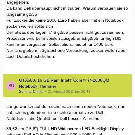
angegeben.
Da kann Dell überhaupt nicht mithalten. Warum verbauen sie so
langsame gt555
Für Zocker die keine 2000 Euro haben aber mit ein Notebook
zocken wollen sollte sich
Dell etwas überlegen. i7 & gt555 passen nicht gut zusammen,
Prozessor wird beim spielen ausgebremst.gt555 für high Bf3
kann man vergessen. Selbst alien... bietet für 1400 Euro
Nur i5 & gt555 mit 3gb.Schöne Verpackung, zocker wollen aber
auch Details hochdrehen.
GTX560, 16 GB Ram Intel® Core™ i7-2630QM
Notebook! Hammer
SummerChiller
21. August 2011 um 20:43
Lange war ich auf der suche nach einen neuen Notebook, nun
hab ich es gefunden. Eine echte alternative zu Dell.
Natürlich ist die Qualität bei Dell besser. Allerdins:
39,62 cm (15,6") FULL HD Widescreen LED-Backlight Display
mit einer Full-HD Auflösung von 1920 x 1080 Pixel