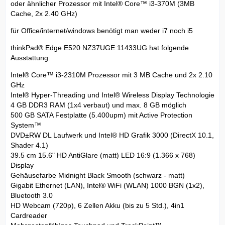
oder ähnlicher Prozessor mit Intel® Core™ i3-370M (3MB
Cache, 2x 2.40 GHz)
für Office/internet/windows benötigt man weder i7 noch i5
thinkPad® Edge E520 NZ37UGE 11433UG hat folgende
Ausstattung:
Intel® Core™ i3-2310M Prozessor mit 3 MB Cache und 2x 2.10
GHz
Intel® Hyper-Threading und Intel® Wireless Display Technologie
4 GB DDR3 RAM (1x4 verbaut) und max. 8 GB möglich
500 GB SATA Festplatte (5.400upm) mit Active Protection
System™
DVD±RW DL Laufwerk und Intel® HD Grafik 3000 (DirectX 10.1,
Shader 4.1)
39.5 cm 15.6" HD AntiGlare (matt) LED 16:9 (1.366 x 768)
Display
Gehäusefarbe Midnight Black Smooth (schwarz - matt)
Gigabit Ethernet (LAN), Intel® WiFi (WLAN) 1000 BGN (1x2),
Bluetooth 3.0
HD Webcam (720p), 6 Zellen Akku (bis zu 5 Std.), 4in1
Cardreader