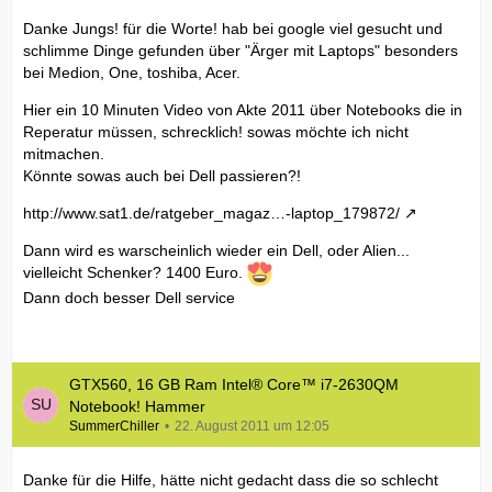
Danke Jungs! für die Worte! hab bei google viel gesucht und
schlimme Dinge gefunden über "Ärger mit Laptops" besonders
bei Medion, One, toshiba, Acer.
Hier ein 10 Minuten Video von Akte 2011 über Notebooks die in
Reperatur müssen, schrecklich! sowas möchte ich nicht
mitmachen.
Könnte sowas auch bei Dell passieren?!
http://www.sat1.de/ratgeber_magaz…-laptop_179872/
Dann wird es warscheinlich wieder ein Dell, oder Alien...
vielleicht Schenker? 1400 Euro.
Dann doch besser Dell service
GTX560, 16 GB Ram Intel® Core™ i7-2630QM
Notebook! Hammer
SummerChiller
22. August 2011 um 12:05
Danke für die Hilfe, hätte nicht gedacht dass die so schlecht