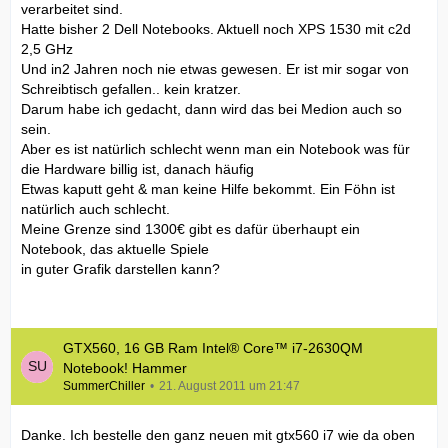
verarbeitet sind.
Hatte bisher 2 Dell Notebooks. Aktuell noch XPS 1530 mit c2d
2,5 GHz
Und in2 Jahren noch nie etwas gewesen. Er ist mir sogar von
Schreibtisch gefallen.. kein kratzer.
Darum habe ich gedacht, dann wird das bei Medion auch so
sein.
Aber es ist natürlich schlecht wenn man ein Notebook was für
die Hardware billig ist, danach häufig
Etwas kaputt geht & man keine Hilfe bekommt. Ein Föhn ist
natürlich auch schlecht.
Meine Grenze sind 1300€ gibt es dafür überhaupt ein
Notebook, das aktuelle Spiele
in guter Grafik darstellen kann?
GTX560, 16 GB Ram Intel® Core™ i7-2630QM
Notebook! Hammer
SummerChiller
21. August 2011 um 21:47
Danke. Ich bestelle den ganz neuen mit gtx560 i7 wie da oben