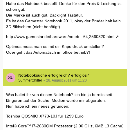
Habe das Notebook bestellt. Denke für den Preis & Leistung ist
schon gut.
Die Marke ist auch gut. Backlight Tastatur.
Es ist das Gamestar Notebook 2011, okay der Bruder halt kein
3D Bildschirm (nicht benötigt)
http://www.gamestar.de/hardware/noteb…64,2560320.html
Optimus muss man es mit ein Knpofdruck umstellen?
Oder geht das Automatisch im office betrieb?!
Notebooksuche erfolgreich? erfolglos?
SummerChiller
28. August 2011 um 11:20
Was haltet ihr von diesen Notebook? ich bin ja bereits seit
längeren auf der Suche, Medion wurde mir abgeraten.
Nun habe ich ein neues gefunden:
Toshiba QOSMIO X770-10J für 1299 Euro
Intel® Core™ i7-2630QM Prozessor (2.00 GHz, 6MB L3 Cache)