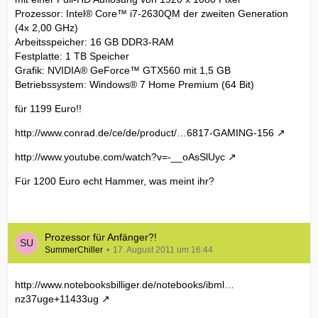
Prozessor: Intel® Core™ i7-2630QM der zweiten Generation
(4x 2,00 GHz)
Arbeitsspeicher: 16 GB DDR3-RAM
Festplatte: 1 TB Speicher
Grafik: NVIDIA® GeForce™ GTX560 mit 1,5 GB
Betriebssystem: Windows® 7 Home Premium (64 Bit)
für 1199 Euro!!
http://www.conrad.de/ce/de/product/…6817-GAMING-156
http://www.youtube.com/watch?v=-__oAsSlUyc
Für 1200 Euro echt Hammer, was meint ihr?
Prozessor für Anfänger?!
SummerChiller
17. August 2011 um 16:44
http://www.notebooksbilliger.de/notebooks/ibml…
nz37uge+11433ug