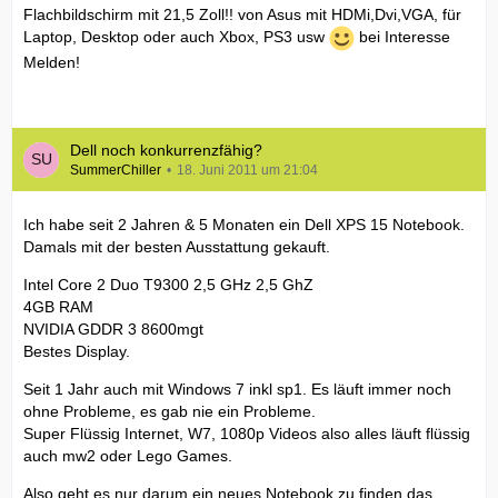
Flachbildschirm mit 21,5 Zoll!! von Asus mit HDMi,Dvi,VGA, für
Laptop, Desktop oder auch Xbox, PS3 usw
bei Interesse
Melden!
Dell noch konkurrenzfähig?
SummerChiller
18. Juni 2011 um 21:04
Ich habe seit 2 Jahren & 5 Monaten ein Dell XPS 15 Notebook.
Damals mit der besten Ausstattung gekauft.
Intel Core 2 Duo T9300 2,5 GHz 2,5 GhZ
4GB RAM
NVIDIA GDDR 3 8600mgt
Bestes Display.
Seit 1 Jahr auch mit Windows 7 inkl sp1. Es läuft immer noch
ohne Probleme, es gab nie ein Probleme.
Super Flüssig Internet, W7, 1080p Videos also alles läuft flüssig
auch mw2 oder Lego Games.
Also geht es nur darum ein neues Notebook zu finden das