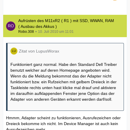
Aufrüsten des M11xR2 ( R1 ) mit SSD, WWAN, RAM
( Ausbau des Akkus )
Robo.308
10. Juli 2010 um 11:01
Zitat von LupusWorax
Funktioniert ganz normal. Habe den Standard Dell Treiber
benutzt welcher auf deren Homepage angeboten wird.
Wenn du die Meldung bekommst das der Adapter nicht
funktioniert bzw. ein Rufzeichen mit gelbem Dreieck in der
Taskleiste rechts unten hast klicke mal drauf und aktiviere
im daraufhin aufklappenden Fenster jene Option das der
Adapter von anderen Geräten erkannt werden darf/soll.
Hmmm, Adapter scheint zu funktionieren, Ausrufezeichen oder
Dreieck bekomme ich nicht. Im Device Manager ist auch kein
Ausrufezeichen mehr....