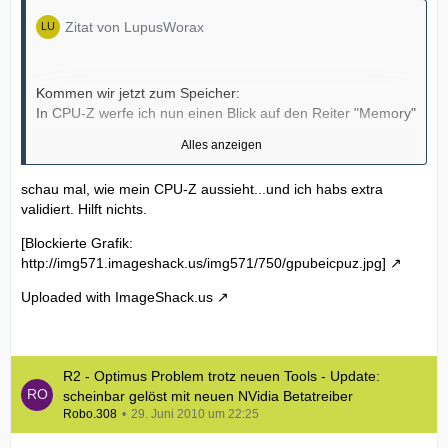
Zitat von LupusWorax
Kommen wir jetzt zum Speicher:
In CPU-Z werfe ich nun einen Blick auf den Reiter "Memory"
Alles anzeigen
Typ: DDR3
Size: 2048Mbytes
schau mal, wie mein CPU-Z aussieht...und ich habs extra
validiert. Hilft nichts.
Unter der Kategorie " Timings" sehe ich die
DRAM
[Blockierte Grafik:
Frequency mit 399.0MHZ
http://img571.imageshack.us/img571/750/gpubeicpuz.jpg]
den
FSB : DRAM 1 : 2
Uploaded with
ImageShack.us
Und die darunter befindlichen Timings:
CL
R2 - Optimus Problem trotz neuen Tools - Update:
tRCD
scheinbar gelöst mit neuen NVidia Betatreiber
TRP
Robo.308
29. Juni 2010 um 22:25
tRAS usw.