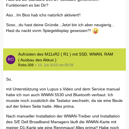
Funktioniert es bei Dir?
Aso...Im Bios hab ichs natürlich aktiviert!!
Soso...du hast deine Gründe...Jetzt bin ich aber neugierig...
Hast du nackt vorm Spiegeldisplay gesessen?!
Aufrüsten des M11xR2 ( R1 ) mit SSD, WWAN, RAM
( Ausbau des Akkus )
Robo.308
10. Juli 2010 um 09:58
So,
mit Unterstützung von Lupus s Video und dem Service manual
habe ich nun auch WWAN 5530 und Bluetooth verbaut. Ich
musste noch zusätzlich die Tastatur wechseln, da sie eine Beule
auf der linken Seite hatte. Alles prima.
Nach manueller Installation der WWAN-Treiber und Installation
des S/E Dell Broadband Managers läuft die WWAN-Karte mit
meiner D1-Karte wie eine Rennmaus! Alles prima!! Habe noch