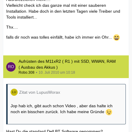
Vielleicht check ich das ganze mal mit einer sauberen
Installation. Habe doch in den letzten Tagen viele Treiber und
Tools installiert...
Thx....
falls dir noch was tolles einfällt, habe ich immer ein Ohr...
Aufrüsten des M11xR2 ( R1 ) mit SSD, WWAN, RAM
( Ausbau des Akkus )
Robo.308
10. Juli 2010 um 10:18
Zitat von LupusWorax
Jop hab ich, gibt auch schon Video , aber das halte ich
noch ein bisschen zurück. Ich habe meine Gründe
Hast Du die standard Dell BT Software genommen?