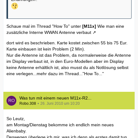
Schaue mal im Thread "How To" unter
[M11x]
Wie man eine
zusätzliche Interne WWAN Antenne verbaut
dort wird es beschrieben. Karte kostet zwischen 55 bis 75 Eur.
Karte einbauen ist kein Problem (2 Min).
Nur die Antenne ist das Problem, da normalerweise die Antenne
im Display verbaut ist, in den Euro-Modellen aber im Display
keine Antenne erhältlich ist, also musst du als Notlösung selbst
eine verlegen...mehr dazu im Thread..."How To..."
Was tun mit einem neuen M11x-R2...
Robo.308
26. Juni 2010 um 10:20
So Leutz,
am Montag/Dienstag bekomme ich endlich mein neues
Alienbaby.
Deswegen überlege ich mir, was ich denn als erstes damit tun