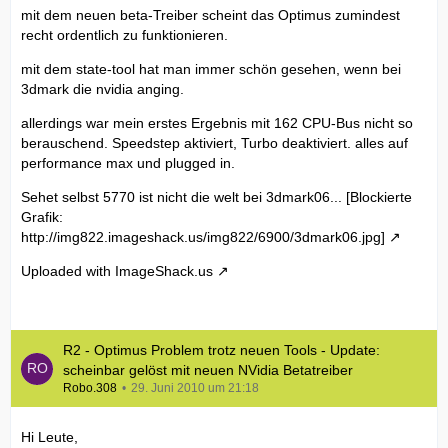
mit dem neuen beta-Treiber scheint das Optimus zumindest
Die
DRAM Frequency
entspricht nun also dem realtakt von
recht ordentlich zu funktionieren.
400 MHZ ( 399MHZ)
mit dem state-tool hat man immer schön gesehen, wenn bei
3dmark die nvidia anging.
Das
FSB : DRAM
Teilerverhältiniss
1 : 2
ergibt den
Rated
FSB
von 798MHZ.
allerdings war mein erstes Ergebnis mit 162 CPU-Bus nicht so
berauschend. Speedstep aktiviert, Turbo deaktiviert. alles auf
Rated FSB
=798MHZ (800MHZ) :
DRAM Frequency
performance max und plugged in.
=399MHZ (400MHZ) --> entspricht dem Verhältniss 1:2
Sehet selbst 5770 ist nicht die welt bei 3dmark06...
[Blockierte
Grafik:
Es wäre hilfreich wenn du mal Screenshots von deinem
http://img822.imageshack.us/img822/6900/3dmark06.jpg]
Speicher Riegeln unter CPU-Z machen könntest. Am
meisten würde mich grade dein
FSB : DRAM
Teiler
Uploaded with
ImageShack.us
interessiere den für ein 1 : 2 Verhältniss bist du zu hoch,
wenn es sich jedoch um ein 1:1 Verhältnis handelt bist du
zu niedrig. ( gibt da ja ganz wirre Verhältnisse
)
Das lässt mir grad so gar keine Ruhe ich will wissen ob das
R2 - Optimus Problem trotz neuen Tools - Update:
nun so passt oder nicht.
scheinbar gelöst mit neuen NVidia Betatreiber
Robo.308
29. Juni 2010 um 21:18
Hi Leute,