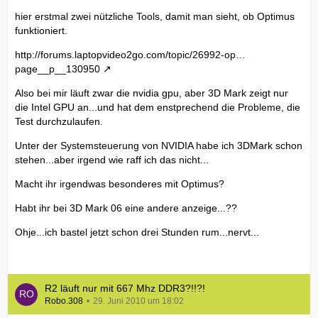
hier erstmal zwei nützliche Tools, damit man sieht, ob Optimus
funktioniert.
http://forums.laptopvideo2go.com/topic/26992-op…
page__p__130950
Also bei mir läuft zwar die nvidia gpu, aber 3D Mark zeigt nur
die Intel GPU an...und hat dem enstprechend die Probleme, die
Test durchzulaufen.
Unter der Systemsteuerung von NVIDIA habe ich 3DMark schon
stehen...aber irgend wie raff ich das nicht...
Macht ihr irgendwas besonderes mit Optimus?
Habt ihr bei 3D Mark 06 eine andere anzeige...??
Ohje...ich bastel jetzt schon drei Stunden rum...nervt...
R2 läuft nur mit 667 Mhz DDR3?!!?!
Robo.308
29. Juni 2010 um 18:02