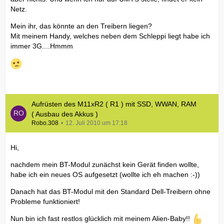
Netz.
Mein ihr, das könnte an den Treibern liegen?
Mit meinem Handy, welches neben dem Schleppi liegt habe ich
immer 3G....Hmmm
Aufrüsten des M11xR2 ( R1 ) mit SSD, WWAN, RAM
( Ausbau des Akkus )
Robo.308
12. Juli 2010 um 17:18
Hi,
nachdem mein BT-Modul zunächst kein Gerät finden wollte,
habe ich ein neues OS aufgesetzt (wollte ich eh machen :-))
Danach hat das BT-Modul mit den Standard Dell-Treibern ohne
Probleme funktioniert!
Nun bin ich fast restlos glücklich mit meinem Alien-Baby!!