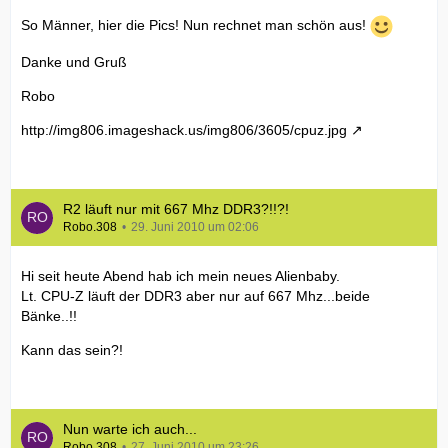
So Männer, hier die Pics! Nun rechnet man schön aus!
Danke und Gruß
Robo
http://img806.imageshack.us/img806/3605/cpuz.jpg
R2 läuft nur mit 667 Mhz DDR3?!!?!
Robo.308
29. Juni 2010 um 02:06
Hi seit heute Abend hab ich mein neues Alienbaby.
Lt. CPU-Z läuft der DDR3 aber nur auf 667 Mhz...beide
Bänke..!!
Kann das sein?!
Nun warte ich auch...
Robo.308
27. Juni 2010 um 23:26