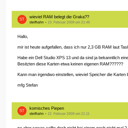
wieviel RAM belegt die Graka??
steifhahn
23. Februar 2009 um 21:48
Hallo,
Freigegebener Systemspeicher:	895 MB
mir ist heute aufgefallen, dass ich nur 2,3 GB RAM laut T
Habe ein Dell Studio XPS 13 und da sind ja bekanntlich e
Besitzten diese Karten etwa keinen eigenen RAM??????
Kann man irgendwo einstellen, wieviel Speicher die Karten
mfg Stefan
komisches Piepen
steifhahn
22. Februar 2009 um 21:11
na aber sowas sollte doch nicht bei einem noch nicht mal 2