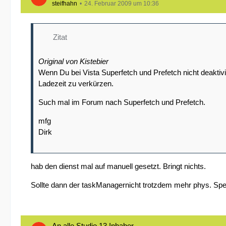
steifhahn
24. Februar 2009 um 10:36
Zitat
Original von Kistebier
Wenn Du bei Vista Superfetch und Prefetch nicht deaktiv
Ladezeit zu verkürzen.
Such mal im Forum nach Superfetch und Prefetch.
mfg
Dirk
hab den dienst mal auf manuell gesetzt. Bringt nichts.
Sollte dann der taskManagernicht trotzdem mehr phys. Sp
An alle Studio 13 Inhaber