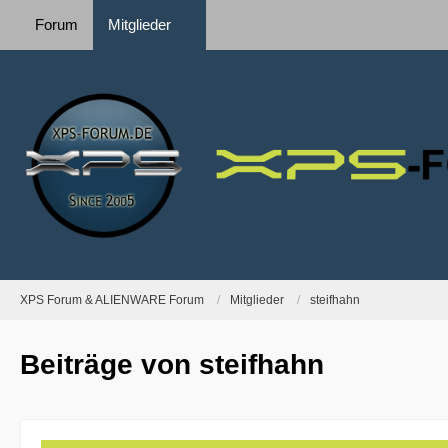
Forum
Mitglieder
XPS Forum & ALIENWARE Forum
Mitglieder
steifhahn
Beiträge von steifhahn