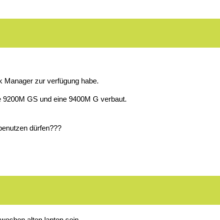
ask Manager zur verfügung habe.
ine 9200M GS und eine 9400M G verbaut.
 benutzen dürfen???
 wochen alten laptop sein.