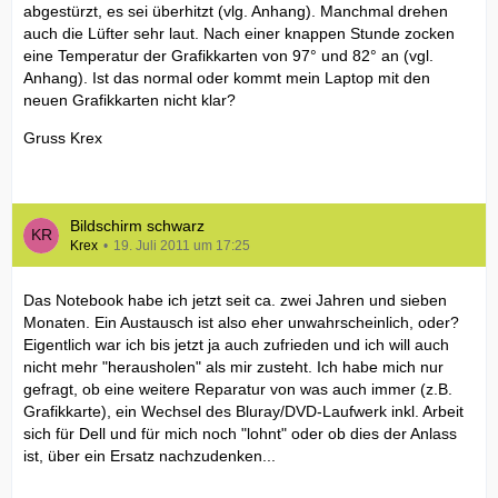
abgestürzt, es sei überhitzt (vlg. Anhang). Manchmal drehen
auch die Lüfter sehr laut. Nach einer knappen Stunde zocken
eine Temperatur der Grafikkarten von 97° und 82° an (vgl.
Anhang). Ist das normal oder kommt mein Laptop mit den
neuen Grafikkarten nicht klar?
Gruss Krex
Bildschirm schwarz
Krex
19. Juli 2011 um 17:25
Das Notebook habe ich jetzt seit ca. zwei Jahren und sieben
Monaten. Ein Austausch ist also eher unwahrscheinlich, oder?
Eigentlich war ich bis jetzt ja auch zufrieden und ich will auch
nicht mehr "herausholen" als mir zusteht. Ich habe mich nur
gefragt, ob eine weitere Reparatur von was auch immer (z.B.
Grafikkarte), ein Wechsel des Bluray/DVD-Laufwerk inkl. Arbeit
sich für Dell und für mich noch "lohnt" oder ob dies der Anlass
ist, über ein Ersatz nachzudenken...