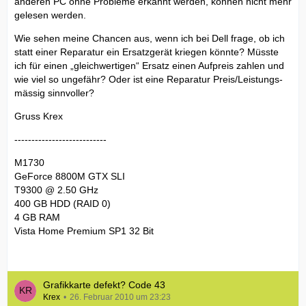
anderen PC ohne Probleme erkannt werden, können nicht mehr
gelesen werden.
Wie sehen meine Chancen aus, wenn ich bei Dell frage, ob ich
statt einer Reparatur ein Ersatzgerät kriegen könnte? Müsste
ich für einen „gleichwertigen“ Ersatz einen Aufpreis zahlen und
wie viel so ungefähr? Oder ist eine Reparatur Preis/Leistungs-
mässig sinnvoller?
Gruss Krex
---------------------------
M1730
GeForce 8800M GTX SLI
T9300 @ 2.50 GHz
400 GB HDD (RAID 0)
4 GB RAM
Vista Home Premium SP1 32 Bit
Grafikkarte defekt? Code 43
Krex
26. Februar 2010 um 23:23