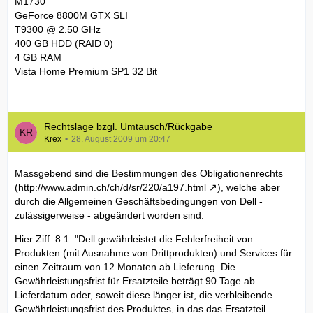
M1730
GeForce 8800M GTX SLI
T9300 @ 2.50 GHz
400 GB HDD (RAID 0)
4 GB RAM
Vista Home Premium SP1 32 Bit
Rechtslage bzgl. Umtausch/Rückgabe
Krex
28. August 2009 um 20:47
Massgebend sind die Bestimmungen des Obligationenrechts
(
http://www.admin.ch/ch/d/sr/220/a197.html
), welche aber
durch die Allgemeinen Geschäftsbedingungen von Dell -
zulässigerweise - abgeändert worden sind.
Hier Ziff. 8.1: "Dell gewährleistet die Fehlerfreiheit von
Produkten (mit Ausnahme von Drittprodukten) und Services für
einen Zeitraum von 12 Monaten ab Lieferung. Die
Gewährleistungsfrist für Ersatzteile beträgt 90 Tage ab
Lieferdatum oder, soweit diese länger ist, die verbleibende
Gewährleistungsfrist des Produktes, in das das Ersatzteil