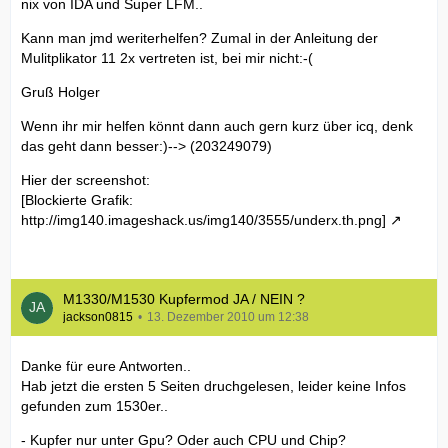
nix von IDA und Super LFM..
Kann man jmd weriterhelfen? Zumal in der Anleitung der
Mulitplikator 11 2x vertreten ist, bei mir nicht:-(
Gruß Holger
Wenn ihr mir helfen könnt dann auch gern kurz über icq, denk
das geht dann besser:)--> (203249079)
Hier der screenshot:
[Blockierte Grafik:
http://img140.imageshack.us/img140/3555/underx.th.png]
M1330/M1530 Kupfermod JA / NEIN ?
jackson0815
13. Dezember 2010 um 12:38
Danke für eure Antworten..
Hab jetzt die ersten 5 Seiten druchgelesen, leider keine Infos
gefunden zum 1530er..
- Kupfer nur unter Gpu? Oder auch CPU und Chip?