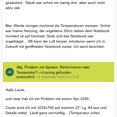
gesäubert.. Staub war schon ein wenig drin, aber auch nicht
allzu viel.
Btw: Werde morgen nochmal die Temperaturen messen. Vorhin
war meine Heizung, die ungefähre 20cm neben dem Notebook
montiert ist auf höchster Stufe und das Notebook war
zugeklappt... Vllt kann die Luft besser zirkulieren wenn ich in
Zukunft mit geöffnetem Notebook zocke. Ich werd berichten
Allg. Problem mit Spielen. Performence oder
Temperatur?-->Lösung gefunden
jackson0815
5. Dezember 2010 um 17:10
Hallo Leute,
und zwar hab ich ein Problem mit einem Xps 1530..
Crysis zock ich mit 1024x768 auf meinem 22" Lg, AA aus und
Details mittel.. Läuft ganz vernünftig... (Temperatur unten