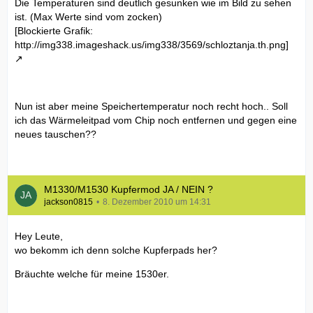
Die Temperaturen sind deutlich gesunken wie im Bild zu sehen
ist. (Max Werte sind vom zocken)
[Blockierte Grafik:
http://img338.imageshack.us/img338/3569/schloztanja.th.png]
Nun ist aber meine Speichertemperatur noch recht hoch.. Soll
ich das Wärmeleitpad vom Chip noch entfernen und gegen eine
neues tauschen??
M1330/M1530 Kupfermod JA / NEIN ?
jackson0815
8. Dezember 2010 um 14:31
Hey Leute,
wo bekomm ich denn solche Kupferpads her?
Bräuchte welche für meine 1530er.