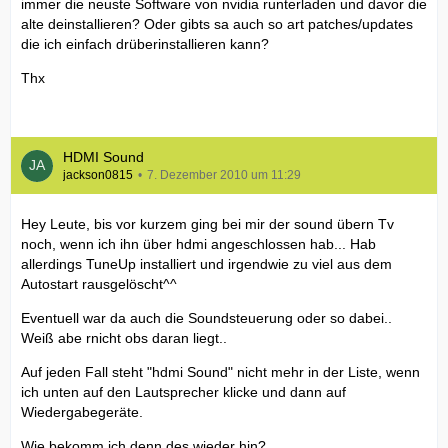
immer die neuste Software von nvidia runterladen und davor die
alte deinstallieren? Oder gibts sa auch so art patches/updates
die ich einfach drüberinstallieren kann?
Thx
HDMI Sound
jackson0815
7. Dezember 2010 um 11:29
Hey Leute, bis vor kurzem ging bei mir der sound übern Tv
noch, wenn ich ihn über hdmi angeschlossen hab... Hab
allerdings TuneUp installiert und irgendwie zu viel aus dem
Autostart rausgelöscht^^
Eventuell war da auch die Soundsteuerung oder so dabei..
Weiß abe rnicht obs daran liegt..
Auf jeden Fall steht "hdmi Sound" nicht mehr in der Liste, wenn
ich unten auf den Lautsprecher klicke und dann auf
Wiedergabegeräte.
Wie bekomm ich denn des wieder hin?