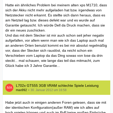
Hatte ein ähnliches Problem bei meinem alten xps M1710, dass
sich der Akku nicht mehr aufgeladen hat bzw. irgendwas von
Netzstecker nicht erkannt. Es stellte sich dann heraus, dass es
am Netzteil lag bzw. dieses defekt war und es wurde auf
Garantie getauscht. Ich würde Dell da Druck machen, dass sie
dir ein neues zuschicken.
Und das mit dem Stecker ist mir auch schon seit jeher negativ
aufgefallen, vor allem wenn man wie ich das Laptop auch mal
an anderen Orten benutzt kommt es bei mir absolut regelmäßig
vor, dass der Stecker sich rauslöst, da reicht schon ein
Verschieben vom Laptop da das Ding sowas von lose da drin
steckt... mal schauen, wie lange das teil das mitmacht, zum
Glück habe ich 3 Jahre Garantie...
L702x GT555 3GB VRAM schlechte Spiele Leistung
max992
30. Januar 2012 um 16:58
Habe jetzt auch in einigen anderen Foren gelesen, dass sie mit
der identischen Konfiguration(außer RAM) wie ich alles auf
hoch spielen können und auch im PvP keine großen Einbrüche