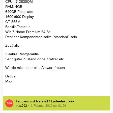
CPU: I7-2630QM
RAM: 4GB
640GB Festplatte
1600x900 Display
GT 555M
Backlit-Tastatur
Win 7 Home Premium 64 Bit
Rest der Komponenten sollte "standard" sein
Zusätzlich:
2 Jahre Restgarantie
Sehr guter Zustand ohne Kratzer etc
Würde mich über eine Antwort freuen.
Grüße
Max
Problem mit Netzteil / Ladeelektronik
max992
9. Februar 2012 um 01:56