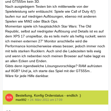
und GT555m kein 3D.
Nach ausgiebigem Testen bin ich mittlerweile von der
Spieleleistung sehr enttäuscht: Spiele wie Call of Duty 4(!)
laufen nur auf niedrigen Auflösungen, ebenso mit anderen
Spielen wie MW2 oder Black Ops.
Momentan spiele ich hauptsächlich Star Wars: The Old
Republic, selbst auf niedrigster Auflösung und Details ist es auf
dem XPS 17 unspielbar, da es teils mehr als heftig ruckelt; wenn
ich meinen externen 27" Monitor anschließe wird die
Performance komischerweise etwas besser, jedoch immer noch
mit teils starken Rucklern. Auch sind die Ladezeiten teils ewig
und wenn ich nebenbei noch meinen Browser auf habe laggt es
an allen Ecken und Enden.
Gibts denn irgendwelche Lösungsvorschläge? RAM aufrüsten
auf 8GB? Und ja, ich starte das Spiel mit der GT555m..
Wäre für jede Hilfe dankbar.
Bestellung, Konfig Orderstatus - endlich :)
max992
24. März 2011 um 17:09