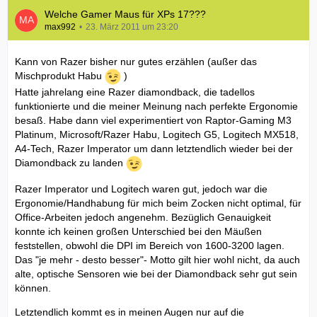
Welche Gamer Maus für XPs 17???
max992
23. März 2011 um 23:20
Kann von Razer bisher nur gutes erzählen (außer das
Mischprodukt Habu
)
Hatte jahrelang eine Razer diamondback, die tadellos
funktionierte und die meiner Meinung nach perfekte Ergonomie
besaß. Habe dann viel experimentiert von Raptor-Gaming M3
Platinum, Microsoft/Razer Habu, Logitech G5, Logitech MX518,
A4-Tech, Razer Imperator um dann letztendlich wieder bei der
Diamondback zu landen
Razer Imperator und Logitech waren gut, jedoch war die
Ergonomie/Handhabung für mich beim Zocken nicht optimal, für
Office-Arbeiten jedoch angenehm. Bezüglich Genauigkeit
konnte ich keinen großen Unterschied bei den Mäußen
feststellen, obwohl die DPI im Bereich von 1600-3200 lagen.
Das "je mehr - desto besser"- Motto gilt hier wohl nicht, da auch
alte, optische Sensoren wie bei der Diamondback sehr gut sein
können.
Letztendlich kommt es in meinen Augen nur auf die