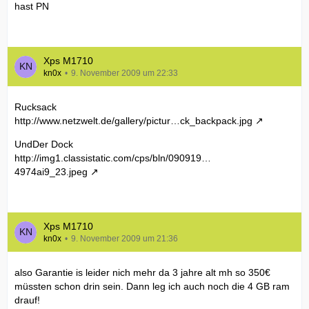
hast PN
Xps M1710
kn0x
9. November 2009 um 22:33
Rucksack
http://www.netzwelt.de/gallery/pictur…ck_backpack.jpg
UndDer Dock
http://img1.classistatic.com/cps/bln/090919…
4974ai9_23.jpeg
Xps M1710
kn0x
9. November 2009 um 21:36
also Garantie is leider nich mehr da 3 jahre alt mh so 350€
müssten schon drin sein. Dann leg ich auch noch die 4 GB ram
drauf!