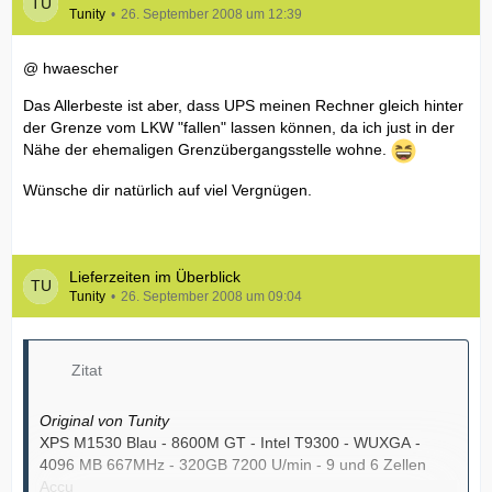
Tunity
26. September 2008 um 12:39
@ hwaescher
Das Allerbeste ist aber, dass UPS meinen Rechner gleich hinter
der Grenze vom LKW "fallen" lassen können, da ich just in der
Nähe der ehemaligen Grenzübergangsstelle wohne.
Wünsche dir natürlich auf viel Vergnügen.
Lieferzeiten im Überblick
Tunity
26. September 2008 um 09:04
Zitat
Original von Tunity
XPS M1530 Blau - 8600M GT - Intel T9300 - WUXGA -
4096 MB 667MHz - 320GB 7200 U/min - 9 und 6 Zellen
Accu