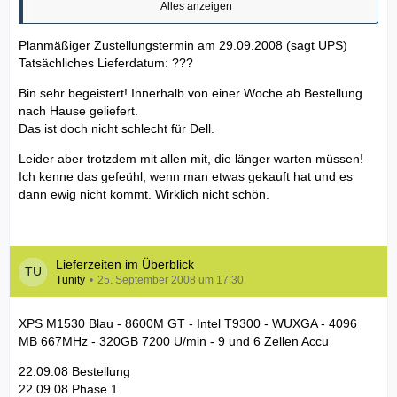
Alles anzeigen
22.09.08 Bestellung
Planmäßiger Zustellungstermin am 29.09.2008 (sagt UPS)
22.09.08 Phase 1
Tatsächliches Lieferdatum: ???
23.09.08 Phase 2 und 3
25.09.08 Phase 4 (13:00 Uhr)
Bin sehr begeistert! Innerhalb von einer Woche ab Bestellung
25.09.08 Phase 5 (20:30 Uhr)
nach Hause geliefert.
Das ist doch nicht schlecht für Dell.
Voraussichtliches Lieferdatum: 22.09.08 --> 07.10.08
Leider aber trotzdem mit allen mit, die länger warten müssen!
Tatsächliches Versanddatum: 25.09.08
Ich kenne das gefeühl, wenn man etwas gekauft hat und es
dann ewig nicht kommt. Wirklich nicht schön.
Lieferzeiten im Überblick
Tunity
25. September 2008 um 17:30
XPS M1530 Blau - 8600M GT - Intel T9300 - WUXGA - 4096
MB 667MHz - 320GB 7200 U/min - 9 und 6 Zellen Accu
22.09.08 Bestellung
22.09.08 Phase 1