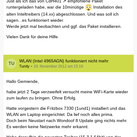
Just als ich das von
CdH401
empfohlene Paket
runtergeladen habe, war die 10minütige
Installation des
alten Inteltreibers (14.xx) abgeschlossen. Und was soll ich
sagen...es funktioniert wieder.
Werde jetzt mal beobachten und ggf. das Paket installieren.
Vielen Dank für deine Hilfe.
WLAN (Intel 4965AGN) funktioniert nicht mehr
Tunity
29. November 2012 um 15:16
Hallo Gemiende,
habe jetzt 2 Tage verzweifelt versucht meine WiFi-Karte wieder
zum laufen zu bringen. Ohne Erfolg.
Hatte vorgestern die Fritzbox 7330 (1und1) installiert und das
WLAN am Laptop eingerichtet. Da lief noch alles prima.
Doch beim Neustart nach Wondoof 8 Update ging nichts mehr.
Es werden keine Netzwerke mehr erkannt.