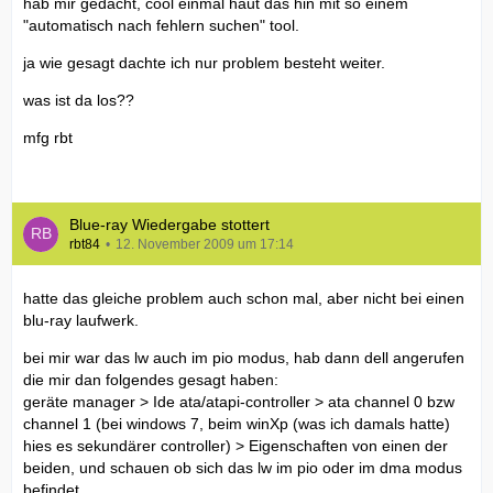
hab mir gedacht, cool einmal haut das hin mit so einem
"automatisch nach fehlern suchen" tool.
ja wie gesagt dachte ich nur problem besteht weiter.
was ist da los??
mfg rbt
Blue-ray Wiedergabe stottert
rbt84
12. November 2009 um 17:14
hatte das gleiche problem auch schon mal, aber nicht bei einen
blu-ray laufwerk.
bei mir war das lw auch im pio modus, hab dann dell angerufen
die mir dan folgendes gesagt haben:
geräte manager > Ide ata/atapi-controller > ata channel 0 bzw
channel 1 (bei windows 7, beim winXp (was ich damals hatte)
hies es sekundärer controller) > Eigenschaften von einen der
beiden, und schauen ob sich das lw im pio oder im dma modus
befindet.