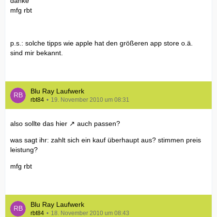
danke
mfg rbt
p.s.: solche tipps wie apple hat den größeren app store o.ä.
sind mir bekannt.
Blu Ray Laufwerk
rbt84
19. November 2010 um 08:31
also sollte das
hier
auch passen?
was sagt ihr: zahlt sich ein kauf überhaupt aus? stimmen preis
leistung?
mfg rbt
Blu Ray Laufwerk
rbt84
18. November 2010 um 08:43