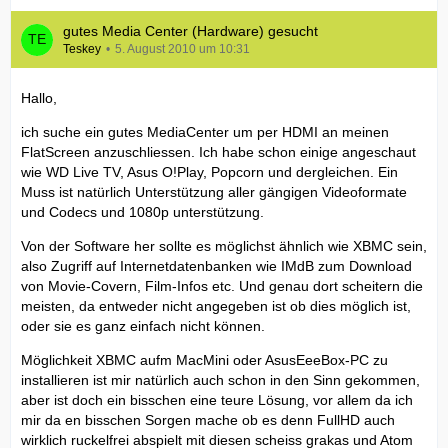
gutes Media Center (Hardware) gesucht
Teskey
5. August 2010 um 10:31
Hallo,
ich suche ein gutes MediaCenter um per HDMI an meinen
FlatScreen anzuschliessen. Ich habe schon einige angeschaut
wie WD Live TV, Asus O!Play, Popcorn und dergleichen. Ein
Muss ist natürlich Unterstützung aller gängigen Videoformate
und Codecs und 1080p unterstützung.
Von der Software her sollte es möglichst ähnlich wie XBMC sein,
also Zugriff auf Internetdatenbanken wie IMdB zum Download
von Movie-Covern, Film-Infos etc. Und genau dort scheitern die
meisten, da entweder nicht angegeben ist ob dies möglich ist,
oder sie es ganz einfach nicht können.
Möglichkeit XBMC aufm MacMini oder AsusEeeBox-PC zu
installieren ist mir natürlich auch schon in den Sinn gekommen,
aber ist doch ein bisschen eine teure Lösung, vor allem da ich
mir da en bisschen Sorgen mache ob es denn FullHD auch
wirklich ruckelfrei abspielt mit diesen scheiss grakas und Atom