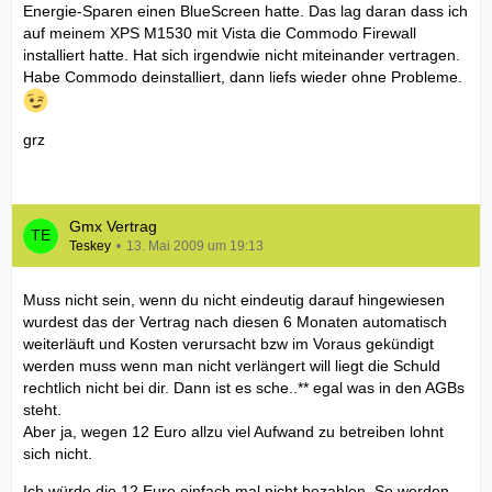
Energie-Sparen einen BlueScreen hatte. Das lag daran dass ich
auf meinem XPS M1530 mit Vista die Commodo Firewall
installiert hatte. Hat sich irgendwie nicht miteinander vertragen.
Habe Commodo deinstalliert, dann liefs wieder ohne Probleme.
grz
Gmx Vertrag
Teskey
13. Mai 2009 um 19:13
Muss nicht sein, wenn du nicht eindeutig darauf hingewiesen
wurdest das der Vertrag nach diesen 6 Monaten automatisch
weiterläuft und Kosten verursacht bzw im Voraus gekündigt
werden muss wenn man nicht verlängert will liegt die Schuld
rechtlich nicht bei dir. Dann ist es sche..** egal was in den AGBs
steht.
Aber ja, wegen 12 Euro allzu viel Aufwand zu betreiben lohnt
sich nicht.
Ich würde die 12 Euro einfach mal nicht bezahlen. So werden