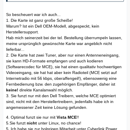
So bescheuert war ich auch...
1. Die Karte ist ganz große Scheiße!
Warum? Ist ein Dell OEM-Modell, abgespeckt, kein
Herstellersupport.
Hab mich seinerzeit bei der tel. Bestellung überrumpeln lassen,
meine ursprünglich gewünschte Karte war angeblich nicht
lieferbar...
2. Die Karte hat zwei Tuner, aber nur einen Antenneneingang,
sie kann HD-Formate empfangen und auch kodieren
(Softwarecodec für MCE), sie hat einen qualitativ hochwertigen
Videoeingang, sie hat hat aber kein Radioteil (MCE setzt auf
Internetradio mit 56 kbps, oberaffengeil!), ebensowenig eine
Fernbedienung bzw. den zugehörigen Empfänger, daher ist
keine!
direkte Kanalanwahl möglich.
3. Sie funzt nur mit den Dell Treibern, welche MCE optimiert
sind, nicht mit den Herstellertreibern, jedenfalls habe ich in
angemessener Zeit keine Lösung gefunden.
4. Optimal funzt sie nur mit
Vista MCE
!!
5.Sie funzt
nicht
unter Linux, no chance!
5. Ich habe sie zur holprigen Mitarbeit unter Cyberlink Power