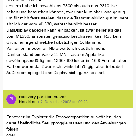
gestern habe ich sowohl das P300 als auch das P310 live
sehen und betouchen können, zwar nur kurz aber lang genug
um für mich festzustellen, dass die Tastatur wirklich gut ist, sehr
ähnlich der vom M1330, wahrscheinlich besser.
DasDisplay dagegen kann einpacken, ist zwar heller als das
vom M1530, ansonsten genauso beschissen, kein Rot, kein
Grün, nur irgend welche farbstichigen Schlämme.
Von einem modernen NB erwarte ich deutlich mehr.
Danben stand ein Vaio Z11-MN, Tastatur Apple-like
gewöhnugsbedürfig, mit 1366x800 leider im 16:9 Format, aber
Farben waren da. Zwar recht winkelabhängig, aber tolerabel.
Außerdem spiegeltt das Display nicht ganz so stark.
recovery partition nutzen
bianchifan
2. Dezember 2008 um 09:23
Entweder im Explorer die Recoverypartition auswählen, das
darauf befindliche Setupproggie starten und den Anweisungen
folgen..
oder