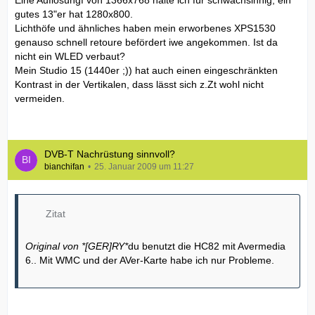
Eine Auflösungf von 1366x768 halte ich für schwachsinnig, ein
gutes 13"er hat 1280x800.
Lichthöfe und ähnliches haben mein erworbenes XPS1530
genauso schnell retoure befördert iwe angekommen. Ist da
nicht ein WLED verbaut?
Mein Studio 15 (1440er ;)) hat auch einen eingeschränkten
Kontrast in der Vertikalen, dass lässt sich z.Zt wohl nicht
vermeiden.
DVB-T Nachrüstung sinnvoll?
bianchifan
25. Januar 2009 um 11:27
Zitat
Original von *[GER]RY*
du benutzt die HC82 mit Avermedia
6.. Mit WMC und der AVer-Karte habe ich nur Probleme.