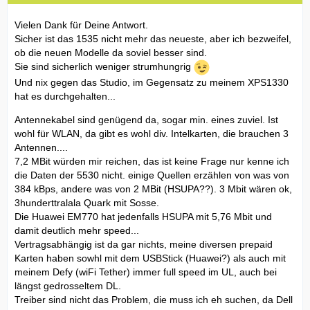
Vielen Dank für Deine Antwort.
Sicher ist das 1535 nicht mehr das neueste, aber ich bezweifel,
ob die neuen Modelle da soviel besser sind.
Sie sind sicherlich weniger strumhungrig
Und nix gegen das Studio, im Gegensatz zu meinem XPS1330
hat es durchgehalten...
Antennekabel sind genügend da, sogar min. eines zuviel. Ist
wohl für WLAN, da gibt es wohl div. Intelkarten, die brauchen 3
Antennen....
7,2 MBit würden mir reichen, das ist keine Frage nur kenne ich
die Daten der 5530 nicht. einige Quellen erzählen von was von
384 kBps, andere was von 2 MBit (HSUPA??). 3 Mbit wären ok,
3hunderttralala Quark mit Sosse.
Die Huawei EM770 hat jedenfalls HSUPA mit 5,76 Mbit und
damit deutlich mehr speed...
Vertragsabhängig ist da gar nichts, meine diversen prepaid
Karten haben sowhl mit dem USBStick (Huawei?) als auch mit
meinem Defy (wiFi Tether) immer full speed im UL, auch bei
längst gedrosseltem DL.
Treiber sind nicht das Problem, die muss ich eh suchen, da Dell