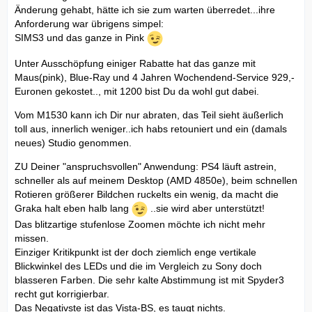
Änderung gehabt, hätte ich sie zum warten überredet...ihre
Anforderung war übrigens simpel:
SIMS3 und das ganze in Pink
Unter Ausschöpfung einiger Rabatte hat das ganze mit
Maus(pink), Blue-Ray und 4 Jahren Wochendend-Service 929,-
Euronen gekostet.., mit 1200 bist Du da wohl gut dabei.
Vom M1530 kann ich Dir nur abraten, das Teil sieht äußerlich
toll aus, innerlich weniger..ich habs retouniert und ein (damals
neues) Studio genommen.
ZU Deiner "anspruchsvollen" Anwendung: PS4 läuft astrein,
schneller als auf meinem Desktop (AMD 4850e), beim schnellen
Rotieren größerer Bildchen ruckelts ein wenig, da macht die
Graka halt eben halb lang
..sie wird aber unterstützt!
Das blitzartige stufenlose Zoomen möchte ich nicht mehr
missen.
Einziger Kritikpunkt ist der doch ziemlich enge vertikale
Blickwinkel des LEDs und die im Vergleich zu Sony doch
blasseren Farben. Die sehr kalte Abstimmung ist mit Spyder3
recht gut korrigierbar.
Das Negativste ist das Vista-BS, es taugt nichts.