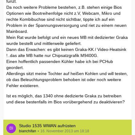
funzt.
Da noch weitere Probleme bestehen, z.B. stehen einige Bios
Optionen wie Bootreihenfolge nicht z.V, Webcam, Mikro und
rechte Kombibuchse sind nicht sichtbar, tippte ich auf ein
Problem in der Spannungsversorgung und riet zu einem neuen
Mainboard.
Mein Rat wurde befolgt und ein neues MB mit dedizierter Graka
wurde bestellt und mittlerweile geliefert.
Dann das Erwachen: es gibt keinen Graka-KK / Video-Heatsink
!..das alte MB hatte nur Chipsatzgrafik M9400G.
Einen hoffentlich passenden Kühler habe ich bei PCHub
geordert.
Allerdings sitzt meine Tochter auf heißen Kohlen und will testen,
ob das Beleuchtungsproblem behoben ist oder noch weitere
Fehler existieren.
Ist es möglich, das 1340 ohne dedizierte Graka zu betreiben
und diese bestenfalls im Bios vorübergehend zu deaktivieren?
Studio 1535 WWAN aufrüsten
bianchifan
16. November 2013 um 18:18