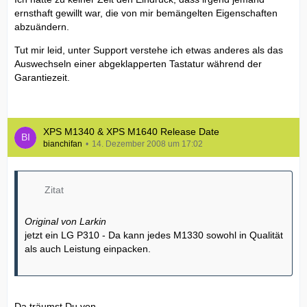
ernsthaft gewillt war, die von mir bemängelten Eigenschaften
abzuändern.
Tut mir leid, unter Support verstehe ich etwas anderes als das
Auswechseln einer abgeklapperten Tastatur während der
Garantiezeit.
XPS M1340 & XPS M1640 Release Date
bianchifan
14. Dezember 2008 um 17:02
Zitat
Original von Larkin
jetzt ein LG P310 - Da kann jedes M1330 sowohl in Qualität
als auch Leistung einpacken.
Da träumst Du von..