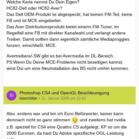
Welche Karte nennst Du Dein Eigen?
HC82-Dell oder HC82-Aver?
Das Dell OEM-Produkt ist abgespeckt, hat keinen FM-Teil, keine
FB und ist MCE eingebettet.
Das Aver Distributionsprodukt bietet einenn FM-Tuner, im
Regelfall eine FB mit direkter Kanalwahl und verlangt andere
Treiber. Damit sollten dann eigentlich sämtliche Mediaproggies
funzen, einschließl. MCE.
Avertreibere/-SW gibt es bei Avermedia im DL-Bereich...
PS:Wenn Du Deine MCE-Probleme nicht beseitigen kannst,
wirst Dui um eine Neuinstallation des BS nicht umhin kommen.
Photoshop CS4 und OpenGL Beschleunigung
bianchifan
21. Januar 2009 um 10:42
Also..erstens war und bin ich Euro-Befürworter, keiner kann
demnach nicht so ganz stimmen
und zweitens hat nvidia
z.B. speziell für CS4 eine Quattro CS aufgelegt, KP so um die
2000 Euronen, da hast Du Adobe spezifische OGL-Leistung