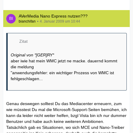
AVerMedia Nano Express nutzen???
bianchifan
4. Januar 2009 um 10:44
Zitat
Original von *[GER]RY*
aber iwie hat mein WMC jetzt ne macke. dauernd kommt
die meldung
"anwendungsfehler: ein wichtiger Prozess von WMC ist
fehlgeschlagen...
Genau deswegen solltest Du das Mediacenter erneuern, zum
wie müsstest Du mal die Microsoft-Support-Seiten bemühen, ich
kann da leider nicht weiter helfen, bzgl Vista bin ich nur dummer
Benutzer und habe auch keine weiteren Ambitionen.
Tatsächlich gab es Situationen, wo sich MCE und Nano-Treiber