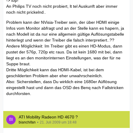
-> top!
An Philips TV noch nicht probiert, lt tel Auskunft aber immer
noch nicht prickelnd..
Problem kann der NVisia-Treiber sein, der über HDMI einige
Infos vom Monitor abfragt und an der Stelle kann es hapern, ja
nach Modell ist da nur eine allgemein gültige Auflösungstabelle
hinterlegt und wenn der Treiber die falsch interpretiert..??
Andere Möglichkeit: Im Treiber gibt es einen HD-Modus, dann
pustet der 576p, 720p etc raus. Da ist kein 1680 mit bei, dann
liegt es an den monitorinternen Einstellungen, was der für ne
Suppe braut.
Dritte Möglichkeit kann das HDMI-Kabel, ist bei dem
geschilderten Problem aber eher unwahrscheinlich.
Also: Sicherstellen, dass Du wirklich eine 1680er Aüflösung
eingestellt hast und dann das OSD des Benq nach Fallstricken
durchforsten.
ATI Mobility Radeon HD 4670 ?
bianchifan
21. Juli 2009 um 18:48