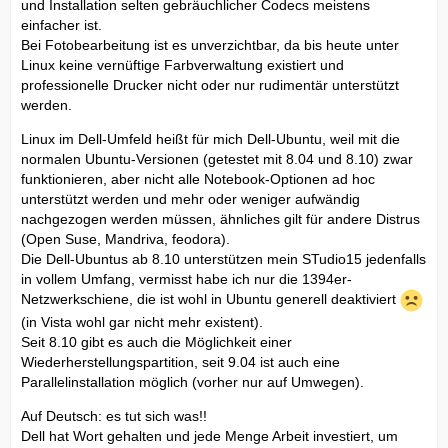
und Installation selten gebräuchlicher Codecs meistens
einfacher ist.
Bei Fotobearbeitung ist es unverzichtbar, da bis heute unter
Linux keine vernüftige Farbverwaltung existiert und
professionelle Drucker nicht oder nur rudimentär unterstützt
werden.
Linux im Dell-Umfeld heißt für mich Dell-Ubuntu, weil mit die
normalen Ubuntu-Versionen (getestet mit 8.04 und 8.10) zwar
funktionieren, aber nicht alle Notebook-Optionen ad hoc
unterstützt werden und mehr oder weniger aufwändig
nachgezogen werden müssen, ähnliches gilt für andere Distrus
(Open Suse, Mandriva, feodora).
Die Dell-Ubuntus ab 8.10 unterstützen mein STudio15 jedenfalls
in vollem Umfang, vermisst habe ich nur die 1394er-
Netzwerkschiene, die ist wohl in Ubuntu generell deaktiviert
(in Vista wohl gar nicht mehr existent).
Seit 8.10 gibt es auch die Möglichkeit einer
Wiederherstellungspartition, seit 9.04 ist auch eine
Parallelinstallation möglich (vorher nur auf Umwegen).
Auf Deutsch: es tut sich was!!
Dell hat Wort gehalten und jede Menge Arbeit investiert, um