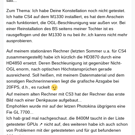
satt...
Zum Thema: Ich habe Deine Konstellation noch nicht getestet.
Ich hatte CS4 auf dem M1330 installiert, es hat dem Anschein
nach funktioniert, die OGL-Beschleunigung war außen vor. Bei
einer Reinstallation des BS seitens meiner Tochter ist es
rausgeflogen und der M1330 is nu beii ihr..ich kanns nicht mehr
ausprobieren.
Auf meinem stationären Rechner (letzten Sommer u.a. für CS4
zusammengestellt) habe ich kürzlich die HD3870 durch eine
HD4850 ersetzt. Deren Beschleunigung ist gegenüber Nicht-
OGL enorm, nach optischen Höchstansprüchen gerade
ausreichend. Soll heißen, mit meinem Datenmaterial und dem
sonstigen Rechnerinnereien liegt die grafische Azsgabe bei
20FPS, d.h., es ruckelt
Auf meinem alten Rechner mit CS3 hat der Rechner das erste
Bild nach einer Denkpause aufgebaut...
Emphohlen wurde mir auf der letzen Photokina übgrigens eine
Fie GL 7700...
Ich hab grad mal nachgeschaut..die 8400M taucht in der
Liste
getesteter GPUs
nicht auf, des weiteren habe ich auch schon
von Problemen mit der getesteteten und für gut befundenen