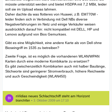
müsste unterstützt werden und bietet HSDPA mit 7,2 MBit, leider
soll sie im Upload etwas lahmen.
Daher dachte da was flotteres von Huawei, z:B. EM770W -
leider finden sich in Verbindung mit Dell NBs diverse
Negativerfahrungen im Netz und einige Verkäufer weisen
ausdrücklich darauf hin: nicht kompatibel mit DELL, HP und
Lenovo aufgrund von Bios Gemurkses.
Gibt es eine Möglichkeit, eine andere Karte als von Dell ohne
Bioseingriff im 1535 zu betreiben?
Zweite Frage, ist es möglich die vorhandenen WLAN/WPAN
Karten durch eine moderne Kombikarte zu ersetzen?
Es gibt zwischenzeitlich Kombikarten auch mit halber Baulänge,
Stichworte sind geringerer Stromverbrauch, höhere Reichweite
und auch Geschwindigkeit (WLAN450)
nVidias neues Schlachtschiff steht am Horizont
bianchifan
3. Oktober 2009 um 17:10