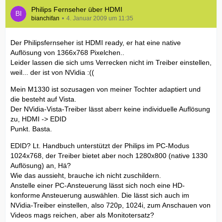
Philips Fernseher über HDMI
bianchifan
4. Januar 2009 um 11:35
Der Philipsfernseher ist HDMI ready, er hat eine native
Auflösung von 1366x768 Pixelchen..
Leider lassen die sich ums Verrecken nicht im Treiber einstellen,
weil... der ist von NVidia :((
Mein M1330 ist sozusagen von meiner Tochter adaptiert und
die besteht auf Vista.
Der NVidia-Vista-Treiber lässt aberr keine individuelle Auflösung
zu, HDMI -> EDID
Punkt. Basta.
EDID? Lt. Handbuch unterstützt der Philips im PC-Modus
1024x768, der Treiber bietet aber noch 1280x800 (native 1330
Auflösung) an, Hä?
Wie das aussieht, brauche ich nicht zuschildern.
Anstelle einer PC-Ansteuerung lässt sich noch eine HD-
konforme Ansteuerung auswählen. Die lässt sich auch im
NVidia-Treiber einstellen, also 720p, 1024i, zum Anschauen von
Videos mags reichen, aber als Monitotersatz?