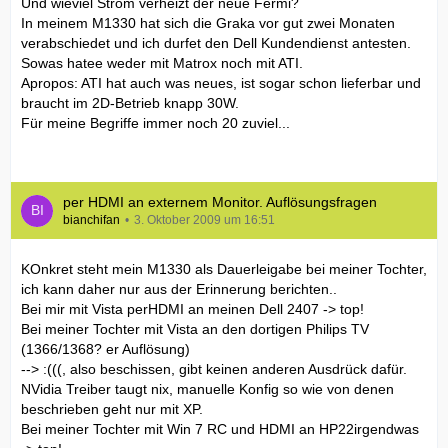
Und wieviel Strom verheizt der neue Fermi?
In meinem M1330 hat sich die Graka vor gut zwei Monaten
verabschiedet und ich durfet den Dell Kundendienst antesten.
Sowas hatee weder mit Matrox noch mit ATI.
Apropos: ATI hat auch was neues, ist sogar schon lieferbar und
braucht im 2D-Betrieb knapp 30W.
Für meine Begriffe immer noch 20 zuviel...
per HDMI an externem Monitor. Auflösungsfragen
bianchifan
3. Oktober 2009 um 16:51
KOnkret steht mein M1330 als Dauerleigabe bei meiner Tochter,
ich kann daher nur aus der Erinnerung berichten..
Bei mir mit Vista perHDMI an meinen Dell 2407 -> top!
Bei meiner Tochter mit Vista an den dortigen Philips TV
(1366/1368? er Auflösung)
--> :(((, also beschissen, gibt keinen anderen Ausdrück dafür.
NVidia Treiber taugt nix, manuelle Konfig so wie von denen
beschrieben geht nur mit XP.
Bei meiner Tochter mit Win 7 RC und HDMI an HP22irgendwas