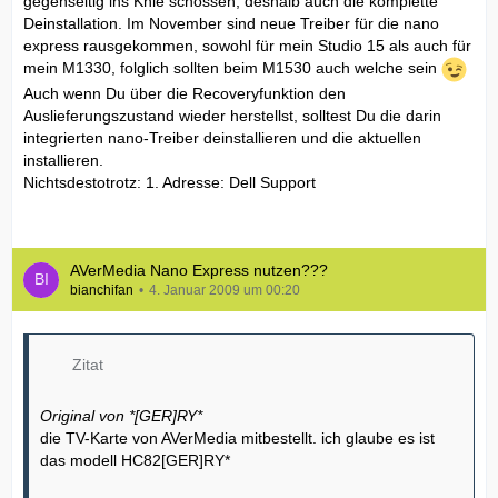
gegenseitig ins Knie schossen, deshalb auch die komplette
Deinstallation. Im November sind neue Treiber für die nano
express rausgekommen, sowohl für mein Studio 15 als auch für
mein M1330, folglich sollten beim M1530 auch welche sein
Auch wenn Du über die Recoveryfunktion den
Auslieferungszustand wieder herstellst, solltest Du die darin
integrierten nano-Treiber deinstallieren und die aktuellen
installieren.
Nichtsdestotrotz: 1. Adresse: Dell Support
AVerMedia Nano Express nutzen???
bianchifan
4. Januar 2009 um 00:20
Zitat
Original von *[GER]RY*
die TV-Karte von AVerMedia mitbestellt. ich glaube es ist
das modell HC82[GER]RY*