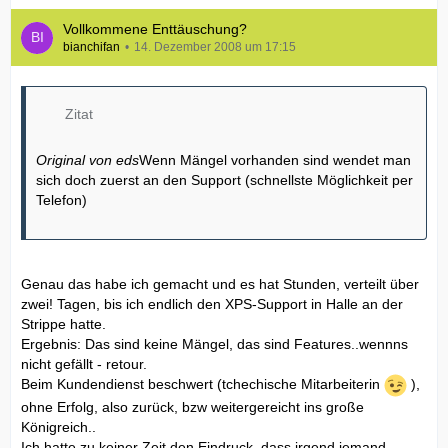
Vollkommene Enttäuschung?
bianchifan
14. Dezember 2008 um 17:15
Zitat
Original von eds
Wenn Mängel vorhanden sind wendet man
sich doch zuerst an den Support (schnellste Möglichkeit per
Telefon)
Genau das habe ich gemacht und es hat Stunden, verteilt über
zwei! Tagen, bis ich endlich den XPS-Support in Halle an der
Strippe hatte.
Ergebnis: Das sind keine Mängel, das sind Features..wennns
nicht gefällt - retour.
Beim Kundendienst beschwert (tchechische Mitarbeiterin
),
ohne Erfolg, also zurück, bzw weitergereicht ins große
Königreich..
Ich hatte zu keiner Zeit den Eindruck, dass irgend jemand