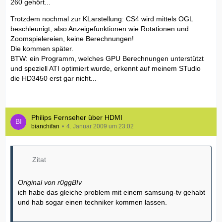
260 gehört...
Trotzdem nochmal zur KLarstellung: CS4 wird mittels OGL
beschleunigt, also Anzeigefunktionen wie Rotationen und
Zoomspielereien, keine Berechnungen!
Die kommen später.
BTW: ein Programm, welches GPU Berechnungen unterstützt
und speziell ATI optimiert wurde, erkennt auf meinem STudio
die HD3450 erst gar nicht...
Philips Fernseher über HDMI
bianchifan
4. Januar 2009 um 23:02
Zitat
Original von r0ggB!v
ich habe das gleiche problem mit einem samsung-tv gehabt
und hab sogar einen techniker kommen lassen.