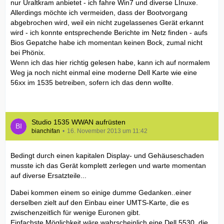
nur Uraltkram anbietet - ich fahre Win7 und diverse LInuxe.
Allerdings möchte ich vermeiden, dass der Bootvorgang
abgebrochen wird, weil ein nicht zugelassenes Gerät erkannt
wird - ich konnte entsprechende Berichte im Netz finden - aufs
Bios Gepatche habe ich momentan keinen Bock, zumal nicht
bei Phönix.
Wenn ich das hier richtig gelesen habe, kann ich auf normalem
Weg ja noch nicht einmal eine moderne Dell Karte wie eine
56xx im 1535 betreiben, sofern ich das denn wollte.
Studio 1535 WWAN aufrüsten
bianchifan
16. November 2013 um 11:42
Bedingt durch einen kapitalen Display- und Gehäuseschaden
musste ich das Gerät komplett zerlegen und warte momentan
auf diverse Ersatzteile...
Dabei kommen einem so einige dumme Gedanken..einer
derselben zielt auf den Einbau einer UMTS-Karte, die es
zwischenzeitlich für wenige Euronen gibt.
Einfachste Möglichkeit wäre wahrscheinlich eine Dell 5530, die