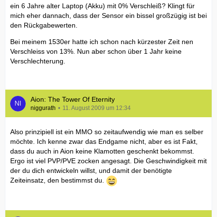
ein 6 Jahre alter Laptop (Akku) mit 0% Verschleiß? Klingt für
mich eher dannach, dass der Sensor ein bissel großzügig ist bei
den Rückgabewerten.
Bei meinem 1530er hatte ich schon nach kürzester Zeit nen
Verschleiss von 13%. Nun aber schon über 1 Jahr keine
Verschlechterung.
Aion: The Tower Of Eternity
niggurath
11. August 2009 um 12:34
Also prinzipiell ist ein MMO so zeitaufwendig wie man es selber
möchte. Ich kenne zwar das Endgame nicht, aber es ist Fakt,
dass du auch in Aion keine Klamotten geschenkt bekommst.
Ergo ist viel PVP/PVE zocken angesagt. Die Geschwindigkeit mit
der du dich entwickeln willst, und damit der benötigte
Zeiteinsatz, den bestimmst du.