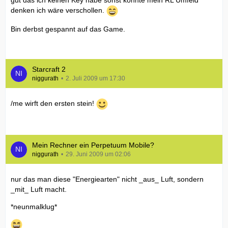
gut das ich keinen Key habe sonst könnte mein RL Umfeld
denken ich wäre verschollen.
Bin derbst gespannt auf das Game.
Starcraft 2
niggurath
2. Juli 2009 um 17:30
/me wirft den ersten stein!
Mein Rechner ein Perpetuum Mobile?
niggurath
29. Juni 2009 um 02:06
nur das man diese "Energiearten" nicht _aus_ Luft, sondern
_mit_ Luft macht.
*neunmalklug*