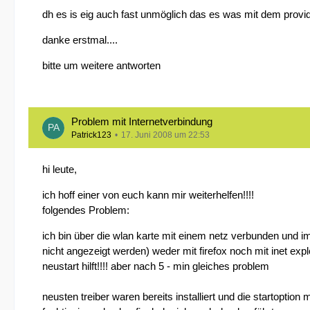
dh es is eig auch fast unmöglich das es was mit dem provide
danke erstmal....
bitte um weitere antworten
Problem mit Internetverbindung
Patrick123
17. Juni 2008 um 22:53
hi leute,
ich hoff einer von euch kann mir weiterhelfen!!!!
folgendes Problem:
ich bin über die wlan karte mit einem netz verbunden und im 
nicht angezeigt werden) weder mit firefox noch mit inet explo
neustart hilft!!!! aber nach 5 - min gleiches problem
neusten treiber waren bereits installiert und die startoption m