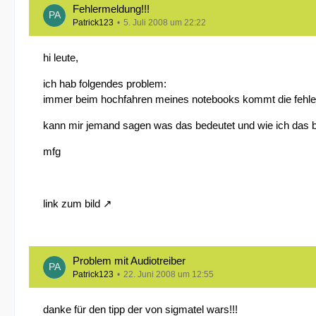
Fehlermeldung!!!
Patrick123
5. Juli 2008 um 22:22
hi leute,
ich hab folgendes problem:
immer beim hochfahren meines notebooks kommt die fehler
kann mir jemand sagen was das bedeutet und wie ich das
mfg
link zum bild
Problem mit Audiotreiber
Patrick123
22. Juni 2008 um 12:55
danke für den tipp der von sigmatel wars!!!