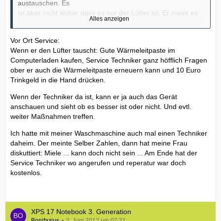
austauschen. Es
ist aber nicht sicher dass es nur der Lüfter ist. Er meint es
Alles anzeigen
könnte
auch die Kühlpaste etc. sein.. das würde der Techniker aber
Vor Ort Service:
Vor-Ort
Wenn er den Lüfter tauscht: Gute Wärmeleitpaste im
nicht tauschen. Und wenns dumm läuft zahle ich umsonst.
Computerladen kaufen, Service Techniker ganz höfflich Fragen
Lüfterwechsel
ober er auch die Wärmeleitpaste erneuern kann und 10 Euro
würde ca. 37€ kosten. Obwohl ich noch 23 Tage-Vor-Ort-
Trinkgeld in die Hand drücken.
Service habe!!!
Warum???
Wenn der Techniker da ist, kann er ja auch das Gerät
was soll ich machen??
anschauen und sieht ob es besser ist oder nicht. Und evtl.
weiter Maßnahmen treffen.
Ich hatte mit meiner Waschmaschine auch mal einen Techniker
daheim. Der meinte Selber Zahlen, dann hat meine Frau
diskuttiert: Miele ... kann doch nicht sein ... Am Ende hat der
Service Techniker wo angerufen und reperatur war doch
kostenlos.
XPS 17 Notebook 3. Generation
Bonifazius
2. Juni 2012 um 07:31