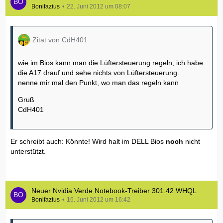
Bonifazius
22. Juni 2012 um 08:07
Zitat von CdH401
wie im Bios kann man die Lüftersteuerung regeln, ich habe
die A17 drauf und sehe nichts von Lüftersteuerung.
nenne mir mal den Punkt, wo man das regeln kann
Gruß
CdH401
Er schreibt auch: Könnte! Wird halt im DELL Bios
noch
nicht
unterstützt.
Neuer Nvidia Verde Notebook-Treiber 301.42 WHQL
Bonifazius
16. Juni 2012 um 16:42