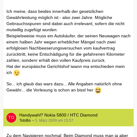
Ich meine, dass beides innerhalb der gesetzlichen
Gewährleistung möglich ist - also zwei Jahre. Mögliche
Gebrauchsspuren sind dabei auch irrelevant, sofern die nicht
mutwillig zugefügt wurden.
Beispielsweise muss ein Autokäufer, der seinen Neuwagen nach
einem halben Jahr wegen erheblicher Mängel nach zwei
erfolglosen Nachbeeserungsversuchen vom kaufvertrag
zurücktritt, keine Entschädigung für die gefahrenen Kilometer
zahlen, sondenr erhält den vollen Kaufpreis zurück.
Hat der europäische Gerichtshof iwann ma entschieden mein
ich
So... ich glaub das wars dazu... Alle Angaben natürlich ohne
Gewähr... die Vorlesung is schon an bissl her
Handywahl? Nokia 5800 / HTC Diamond
TobiBo
5. März 2009 um 15:57
Zu dem Navigieren nochmal: Beim Diamond muss man ja aber