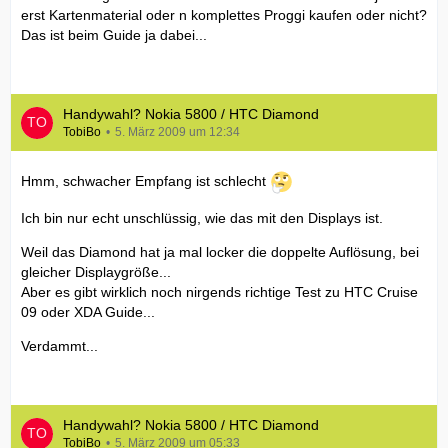
erst Kartenmaterial oder n komplettes Proggi kaufen oder nicht?
Das ist beim Guide ja dabei...
Handywahl? Nokia 5800 / HTC Diamond
TobiBo
5. März 2009 um 12:34
Hmm, schwacher Empfang ist schlecht
Ich bin nur echt unschlüssig, wie das mit den Displays ist.
Weil das Diamond hat ja mal locker die doppelte Auflösung, bei
gleicher Displaygröße...
Aber es gibt wirklich noch nirgends richtige Test zu HTC Cruise
09 oder XDA Guide...
Verdammt...
Handywahl? Nokia 5800 / HTC Diamond
TobiBo
5. März 2009 um 05:33