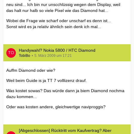
neu sind... Ich bin nur unscchlüssig wegen dem Display, weil
das halt nur halb so viele Pixel wie das Diamond hat...
Wobei die Frage wie scharf oder unscharf es denn ist...
Sonst wird es ja relativ ähnlich sein denk ich mal...
Handywahl? Nokia 5800 / HTC Diamond
TobiBo
5. März 2009 um 17:21
Auffm Diamond oder wie?
Weil beim Guide is ja TT 7 volllizenz drauf.
Was kostet sowas? Das würde dann ja biem Diamond nochma
dazu kommen...
Oder was kosten andere, gleichwertige naviproggis?
[Abgeschlossen] Rücktritt vom Kaufvertrag? Aber