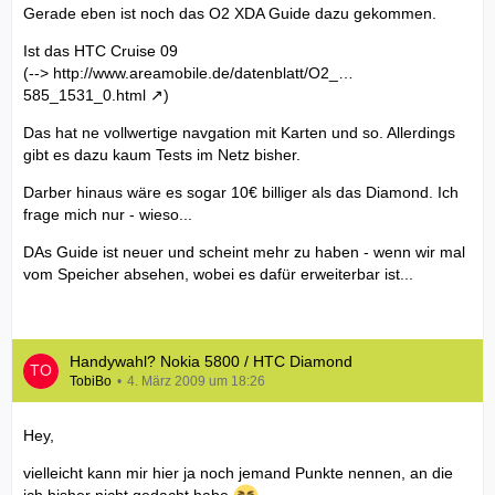
Gerade eben ist noch das O2 XDA Guide dazu gekommen.
Ist das HTC Cruise 09
(-->
http://www.areamobile.de/datenblatt/O2_…
585_1531_0.html
)
Das hat ne vollwertige navgation mit Karten und so. Allerdings
gibt es dazu kaum Tests im Netz bisher.
Darber hinaus wäre es sogar 10€ billiger als das Diamond. Ich
frage mich nur - wieso...
DAs Guide ist neuer und scheint mehr zu haben - wenn wir mal
vom Speicher absehen, wobei es dafür erweiterbar ist...
Handywahl? Nokia 5800 / HTC Diamond
TobiBo
4. März 2009 um 18:26
Hey,
vielleicht kann mir hier ja noch jemand Punkte nennen, an die