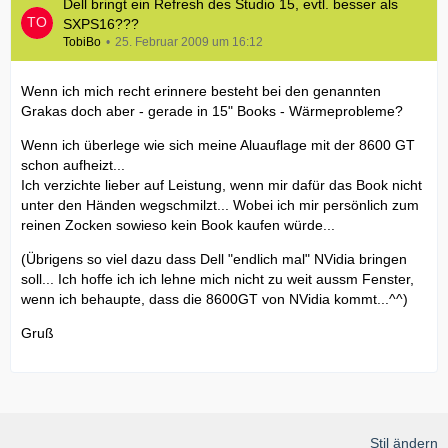
Dell bringt ein Refresh des Studio 15, evtl. besser als
SXPS16???
TobiBo
25. Februar 2009 um 16:12
Wenn ich mich recht erinnere besteht bei den genannten
Grakas doch aber - gerade in 15" Books - Wärmeprobleme?
Wenn ich überlege wie sich meine Aluauflage mit der 8600 GT
schon aufheizt...
Ich verzichte lieber auf Leistung, wenn mir dafür das Book nicht
unter den Händen wegschmilzt... Wobei ich mir persönlich zum
reinen Zocken sowieso kein Book kaufen würde...
(Übrigens so viel dazu dass Dell "endlich mal" NVidia bringen
soll... Ich hoffe ich ich lehne mich nicht zu weit aussm Fenster,
wenn ich behaupte, dass die 8600GT von NVidia kommt...^^)
Gruß
Stil ändern