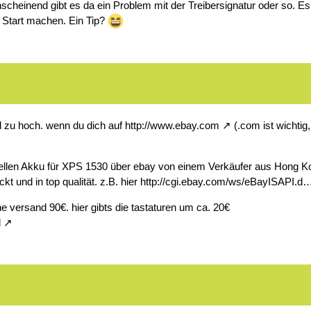
cheinend gibt es da ein Problem mit der Treibersignatur oder so. Es
em Start machen. Ein Tip?
el zu hoch. wenn du dich auf
http://www.ebay.com
(.com ist wichtig,
Zellen Akku für XPS 1530 über ebay von einem Verkäufer aus Hong Ko
ckt und in top qualität. z.B. hier
http://cgi.ebay.com/ws/eBayISAP
ne versand 90€. hier gibts die tastaturen um ca. 20€
d