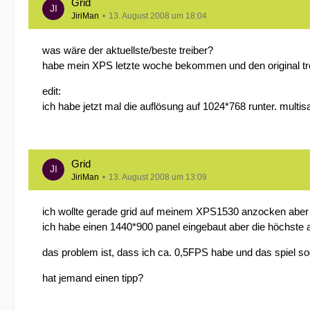
Grid
JiriMan
13. August 2008 um 18:04
was wäre der aktuellste/beste treiber?
habe mein XPS letzte woche bekommen und den original tre
edit:
ich habe jetzt mal die auflösung auf 1024*768 runter. multis
Grid
JiriMan
13. August 2008 um 13:09
ich wollte gerade grid auf meinem XPS1530 anzocken aber h
ich habe einen 1440*900 panel eingebaut aber die höchste a
das problem ist, dass ich ca. 0,5FPS habe und das spiel sog
hat jemand einen tipp?