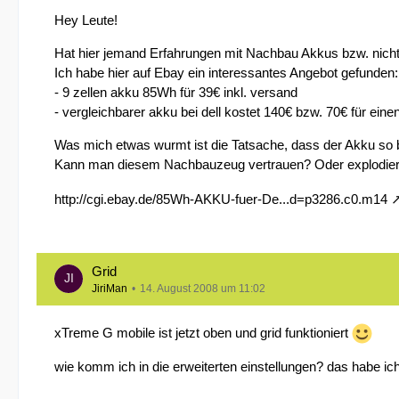
Hey Leute!
Hat hier jemand Erfahrungen mit Nachbau Akkus bzw. nicht
Ich habe hier auf Ebay ein interessantes Angebot gefunden:
- 9 zellen akku 85Wh für 39€ inkl. versand
- vergleichbarer akku bei dell kostet 140€ bzw. 70€ für eine
Was mich etwas wurmt ist die Tatsache, dass der Akku so bi
Kann man diesem Nachbauzeug vertrauen? Oder explodiert
http://cgi.ebay.de/85Wh-AKKU-fuer-De...d=p3286.c0.m14
Grid
JiriMan
14. August 2008 um 11:02
xTreme G mobile ist jetzt oben und grid funktioniert
wie komm ich in die erweiterten einstellungen? das habe ic