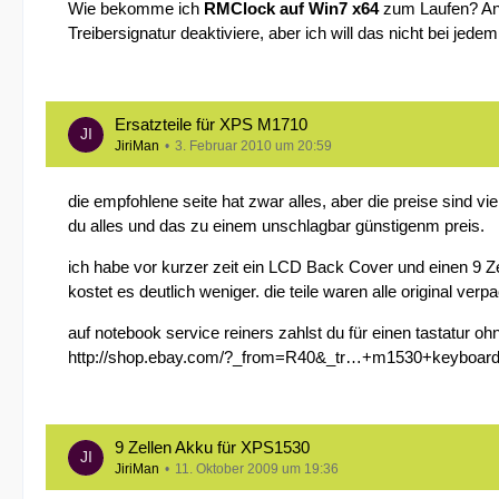
Wie bekomme ich
RMClock auf Win7 x64
zum Laufen? Ans
Treibersignatur deaktiviere, aber ich will das nicht bei jed
Ersatzteile für XPS M1710
JiriMan
3. Februar 2010 um 20:59
die empfohlene seite hat zwar alles, aber die preise sind vi
du alles und das zu einem unschlagbar günstigenm preis.
ich habe vor kurzer zeit ein LCD Back Cover und einen 9 
kostet es deutlich weniger. die teile waren alle original verpa
auf notebook service reiners zahlst du für einen tastatur oh
http://shop.ebay.com/?_from=R40&_tr…+m1530+keyboar
9 Zellen Akku für XPS1530
JiriMan
11. Oktober 2009 um 19:36