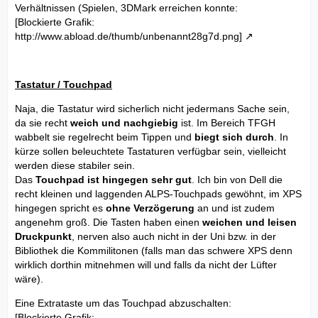
Verhältnissen (Spielen, 3DMark erreichen konnte:
[Blockierte Grafik:
http://www.abload.de/thumb/unbenannt28g7d.png]
Tastatur / Touchpad
Naja, die Tastatur wird sicherlich nicht jedermans Sache sein,
da sie recht
weich und nachgiebig
ist. Im Bereich TFGH
wabbelt sie regelrecht beim Tippen und
biegt sich durch
. In
kürze sollen beleuchtete Tastaturen verfügbar sein, vielleicht
werden diese stabiler sein.
Das
Touchpad ist hingegen sehr gut
. Ich bin von Dell die
recht kleinen und laggenden ALPS-Touchpads gewöhnt, im XPS
hingegen spricht es
ohne Verzögerung
an und ist zudem
angenehm groß. Die Tasten haben einen
weichen und leisen
Druckpunkt
, nerven also auch nicht in der Uni bzw. in der
Bibliothek die Kommilitonen (falls man das schwere XPS denn
wirklich dorthin mitnehmen will und falls da nicht der Lüfter
wäre).
Eine Extrataste um das Touchpad abzuschalten:
[Blockierte Grafik: