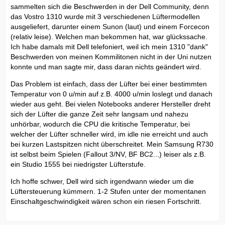
sammelten sich die Beschwerden in der Dell Community, denn
das Vostro 1310 wurde mit 3 verschiedenen Lüftermodellen
ausgeliefert, darunter einem Sunon (laut) und einem Forcecon
(relativ leise). Welchen man bekommen hat, war glückssache.
Ich habe damals mit Dell telefoniert, weil ich mein 1310 "dank"
Beschwerden von meinen Kommilitonen nicht in der Uni nutzen
konnte und man sagte mir, dass daran nichts geändert wird.
Das Problem ist einfach, dass der Lüfter bei einer bestimmten
Temperatur von 0 u/min auf z.B. 4000 u/min loslegt und danach
wieder aus geht. Bei vielen Notebooks anderer Hersteller dreht
sich der Lüfter die ganze Zeit sehr langsam und nahezu
unhörbar, wodurch die CPU die kritische Temperatur, bei
welcher der Lüfter schneller wird, im idle nie erreicht und auch
bei kurzen Lastspitzen nicht überschreitet. Mein Samsung R730
ist selbst beim Spielen (Fallout 3/NV, BF BC2...) leiser als z.B.
ein Studio 1555 bei niedrigster Lüfterstufe.
Ich hoffe schwer, Dell wird sich irgendwann wieder um die
Lüftersteuerung kümmern. 1-2 Stufen unter der momentanen
Einschaltgeschwindigkeit wären schon ein riesen Fortschritt.