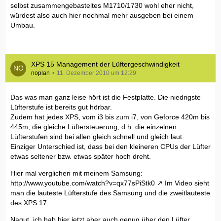
selbst zusammengebasteltes M1710/1730 wohl eher nicht,
würdest also auch hier nochmal mehr ausgeben bei einem
Umbau.
XPS 15 Management der Lüftergeschwindigkeit
noplan
11. Dezember 2010 um 12:29
Das was man ganz leise hört ist die Festplatte. Die niedrigste
Lüfterstufe ist bereits gut hörbar.
Zudem hat jedes XPS, vom i3 bis zum i7, von Geforce 420m bis
445m, die gleiche Lüftersteuerung, d.h. die einzelnen
Lüfterstufen sind bei allen gleich schnell und gleich laut.
Einziger Unterschied ist, dass bei den kleineren CPUs der Lüfter
etwas seltener bzw. etwas später hoch dreht.
Hier mal verglichen mit meinem Samsung:
http://www.youtube.com/watch?v=qx77sPiStk0
Im Video sieht
man die lauteste Lüfterstufe des Samsung und die zweitlauteste
des XPS 17.
Nagut, ich hab hier jetzt aber auch genug über den Lüfter