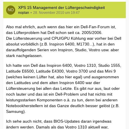
XPS 15 Management der Lüftergeschwindigkeit
noplan
28. November 2010 um 19:47
Also mal ehrlich, auch wenn das hier ein Dell-Fan-Forum ist,
das Lüfterproblem hat Dell schon seit ca. 2005/2006.
Die Lüftersteuerung und CPU/GPU Kühlung war vorher bei Dell
absolut vorbildlich (z.B. Inspiron 6400, M1730...), hat in den
darauffolgenden Serien von Inspiron, Studio, Vostro usw. aber
stark nachgelassen.
Ich hatte von Dell das Inspiron 6400, Vostro 1310, Studio 1555,
Latitude E6500, Latitude E4300, Vostro 3700 und das Mini 9
(welches keinen Lüfter hat, also hier egal) und ausgenommen
den Latitudes und dem alten Inspiron 6400 war dier
Lüftersteuerung bei allen das Letzte. Es gibt nur aus, laut oder
noch lauter und das ist ein Dell-Problem und hat nichts mit
leistungsstarken Komponenten o.ä. zu tun, denn bei anderen
Notebookherstellern ist das Ganze deutlich besser gelöst (z.B.
Samsung).
Ich sehe auch nicht, dass BIOS-Updates daran irgendwas
ändern werden. Damals als das Vostro 1310 aktuell war,