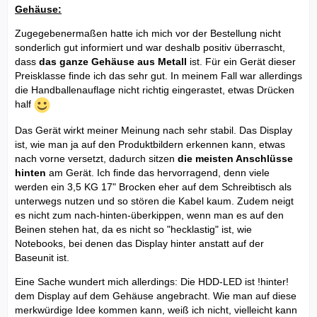
Gehäuse:
Zugegebenermaßen hatte ich mich vor der Bestellung nicht
sonderlich gut informiert und war deshalb positiv überrascht,
dass
das ganze Gehäuse aus Metall
ist. Für ein Gerät dieser
Preisklasse finde ich das sehr gut. In meinem Fall war allerdings
die Handballenauflage nicht richtig eingerastet, etwas Drücken
half
Das Gerät wirkt meiner Meinung nach sehr stabil. Das Display
ist, wie man ja auf den Produktbildern erkennen kann, etwas
nach vorne versetzt, dadurch sitzen
die meisten Anschlüsse
hinten
am Gerät. Ich finde das hervorragend, denn viele
werden ein 3,5 KG 17" Brocken eher auf dem Schreibtisch als
unterwegs nutzen und so stören die Kabel kaum. Zudem neigt
es nicht zum nach-hinten-überkippen, wenn man es auf den
Beinen stehen hat, da es nicht so "hecklastig" ist, wie
Notebooks, bei denen das Display hinter anstatt auf der
Baseunit ist.
Eine Sache wundert mich allerdings: Die HDD-LED ist !hinter!
dem Display auf dem Gehäuse angebracht. Wie man auf diese
merkwürdige Idee kommen kann, weiß ich nicht, vielleicht kann