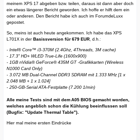
meinem XPS 17 abgeben bzw. teilen, daraus ist dann aber doch
ein etwas längerer Bericht geworden. Ich hoffe er hilft dem ein
oder anderen. Den Bericht habe ich auch im ForumdeLuxx
gepostet.
So, meins ist auch heute angekommen. Ich habe das XPS
L701X in der
Basissversion für 679 EUR
, d.h.:
- Intel® Core™ i3-370M (2.4Ghz, 4Threads, 3M cache)
- 17.3" HD+ WLED True-Life (1600x900)
- 1GB nVidia® GeForce® 435M GT -Grafikkarten (Wireless
N1000 Card Only)
- 3.072 MB Dual-Channel DDR3 SDRAM mit 1.333 MHz [1 x
2.048 MB + 1 x 1.024]
- 250-GB-Serial ATA-Festplatte (7.200 1/min)
Alle meine Tests sind mit dem A05 BIOS gemacht worden,
welches angeblich schon die Kühlung beeinflussen soll
(Bugfix: "Update Thermal Table").
Hier mal meine ersten Eindrücke