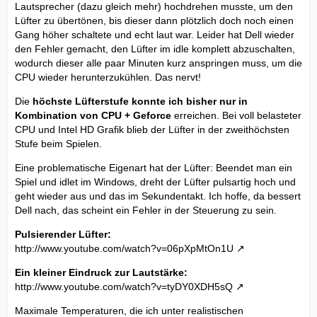
Lautsprecher (dazu gleich mehr) hochdrehen musste, um den
Lüfter zu übertönen, bis dieser dann plötzlich doch noch einen
Gang höher schaltete und echt laut war. Leider hat Dell wieder
den Fehler gemacht, den Lüfter im idle komplett abzuschalten,
wodurch dieser alle paar Minuten kurz anspringen muss, um die
CPU wieder herunterzukühlen. Das nervt!
Die
höchste Lüfterstufe konnte ich bisher nur in
Kombination von CPU + Geforce
erreichen. Bei voll belasteter
CPU und Intel HD Grafik blieb der Lüfter in der zweithöchsten
Stufe beim Spielen.
Eine problematische Eigenart hat der Lüfter: Beendet man ein
Spiel und idlet im Windows, dreht der Lüfter pulsartig hoch und
geht wieder aus und das im Sekundentakt. Ich hoffe, da bessert
Dell nach, das scheint ein Fehler in der Steuerung zu sein.
Pulsierender Lüfter:
http://www.youtube.com/watch?v=06pXpMtOn1U
Ein kleiner Eindruck zur Lautstärke:
http://www.youtube.com/watch?v=tyDY0XDH5sQ
Maximale Temperaturen, die ich unter realistischen