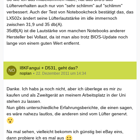
Lüfterverhalten auch nur von "sehr schlimm" auf "schlimm"
verbessert. Auch der Test von Notebookcheck bestätigt das, das
LX502x ändert seine Lüfterlautstärke im idle immernoch
zwischen 31,9 und 35 db(A).
35dB(A) ist die Lautstärke von manchen Notebooks anderer
Hersteller bei Vollast, da ist man also trotz BIOS-Update noch
lange von einem guten Wert entfernt.
I8KFangui + D531, geht das?
noplan
22. Dezember 2011 um 14:34
Danke. Ich habs ja noch nicht, aber ich überlege es mir zu
kaufen und als Zweitgerät an meinem Arbeitsplatz in der Uni
stehen zu lassen.
Nun gibts unterschiedliche Erfahrungsberichte, die einen sagen,
es wäre nahezu lautlos, die anderen sind vom Lüfter genervt.
Na mal sehen, vielleicht bekomm ich günstig bei eBay eins,
dann probiere ich es mal aus