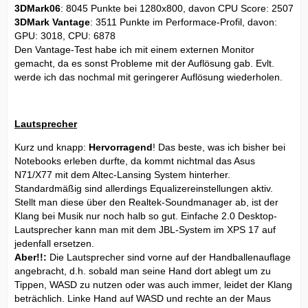
3DMark06
: 8045 Punkte bei 1280x800, davon CPU Score: 2507
3DMark Vantage
: 3511 Punkte im Performace-Profil, davon:
GPU: 3018, CPU: 6878
Den Vantage-Test habe ich mit einem externen Monitor
gemacht, da es sonst Probleme mit der Auflösung gab. Evlt.
werde ich das nochmal mit geringerer Auflösung wiederholen.
Lautsprecher
Kurz und knapp:
Hervorragend
! Das beste, was ich bisher bei
Notebooks erleben durfte, da kommt nichtmal das Asus
N71/X77 mit dem Altec-Lansing System hinterher.
Standardmäßig sind allerdings Equalizereinstellungen aktiv.
Stellt man diese über den Realtek-Soundmanager ab, ist der
Klang bei Musik nur noch halb so gut. Einfache 2.0 Desktop-
Lautsprecher kann man mit dem JBL-System im XPS 17 auf
jedenfall ersetzen.
Aber!!:
Die Lautsprecher sind vorne auf der Handballenauflage
angebracht, d.h. sobald man seine Hand dort ablegt um zu
Tippen, WASD zu nutzen oder was auch immer, leidet der Klang
beträchlich. Linke Hand auf WASD und rechte an der Maus