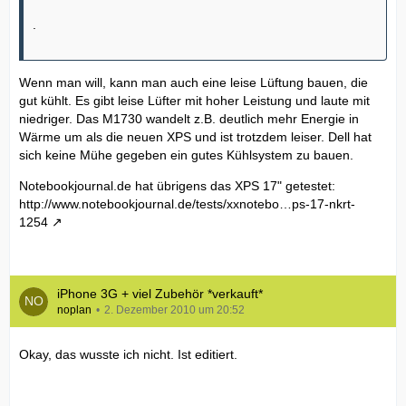
.
Wenn man will, kann man auch eine leise Lüftung bauen, die
gut kühlt. Es gibt leise Lüfter mit hoher Leistung und laute mit
niedriger. Das M1730 wandelt z.B. deutlich mehr Energie in
Wärme um als die neuen XPS und ist trotzdem leiser. Dell hat
sich keine Mühe gegeben ein gutes Kühlsystem zu bauen.
Notebookjournal.de hat übrigens das XPS 17" getestet:
http://www.notebookjournal.de/tests/xxnotebo…ps-17-nkrt-
1254
iPhone 3G + viel Zubehör *verkauft*
noplan
2. Dezember 2010 um 20:52
Okay, das wusste ich nicht. Ist editiert.