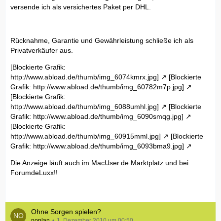
versende ich als versichertes Paket per DHL.
Rücknahme, Garantie und Gewährleistung schließe ich als
Privatverkäufer aus.
[Blockierte Grafik:
http://www.abload.de/thumb/img_6074kmrx.jpg]
[Blockierte
Grafik: http://www.abload.de/thumb/img_60782m7p.jpg]
[Blockierte Grafik:
http://www.abload.de/thumb/img_6088umhl.jpg]
[Blockierte
Grafik: http://www.abload.de/thumb/img_6090smqg.jpg]
[Blockierte Grafik:
http://www.abload.de/thumb/img_60915mml.jpg]
[Blockierte
Grafik: http://www.abload.de/thumb/img_6093bma9.jpg]
Die Anzeige läuft auch im MacUser.de Marktplatz und bei
ForumdeLuxx!!
Ohne Sorgen spielen?
noplan
1. Dezember 2010 um 00:50