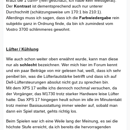
kratzt die 1 cd/m² (rein geschätzt, ich habe kein Messgerät).
Der
Kontrast
ist dementsprechend auch nur unterer
Durchschnitt (schätzungsweise um 170:1 bis 210:1).
Allerdings muss ich sagen, dass ich die
Farbwiedergabe
rein
subjektiv ganz in Ordnung finde, da bin ich zumindest vom
Vostro 3700 schlimmeres gewohnt.
Lüfter / Kühlung
Wie auch schon weiter oben erwähnt wurde, kann man diese
nur als
schlecht
bezeichnen. Wer mich hier im Forum kennt
und ein paar Beiträge von mir gelesen hat, weiß, dass ich sehr
penibel bin, was die Lüfterlautstärke betrifft und dass ich auf
Dell-Lüftersteurungen absolut nicht gut zu sprechen bin.
Mit dem XPS 17 wollte ichs dennoch nochmal versuchen, da
der Vorgänger, das M1730 trotz starker Hardware leise Lüfter
hatte. Das XPS 17 hingegen heult schon im idle im Minutentakt
trotz meiner Basisausstattung immer wieder auf, sobald man
dann ein Spiel startet, gehts richtig los.
Beim Spielen war ich eine Weile lang der Meinung, es sei die
höchste Stufe erreicht, da ich bereits die hervorragenden