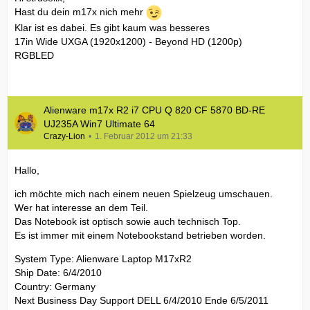
Hast du dein m17x nich mehr
Klar ist es dabei. Es gibt kaum was besseres
17in Wide UXGA (1920x1200) - Beyond HD (1200p)
RGBLED
Alienware m17x R2 i7 CPU Q 820 CF 5870 BD-RE
UJ235A Win7 Ultimate 64
Crazy-Lion
1. Februar 2012 um 21:33
Hallo,
ich möchte mich nach einem neuen Spielzeug umschauen.
Wer hat interesse an dem Teil.
Das Notebook ist optisch sowie auch technisch Top.
Es ist immer mit einem Notebookstand betrieben worden.
System Type: Alienware Laptop M17xR2
Ship Date: 6/4/2010
Country: Germany
Next Business Day Support DELL 6/4/2010 Ende 6/5/2011