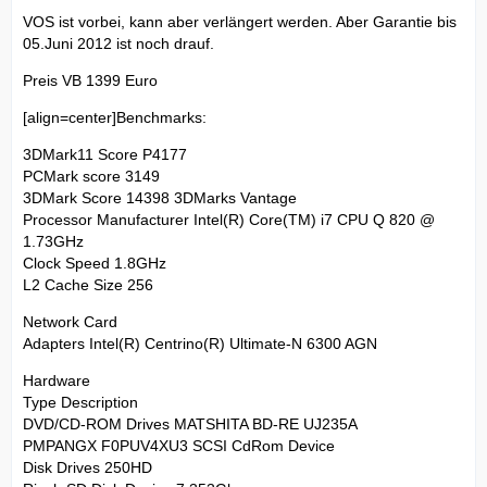
VOS ist vorbei, kann aber verlängert werden. Aber Garantie bis
05.Juni 2012 ist noch drauf.
Preis VB 1399 Euro
[align=center]Benchmarks:
3DMark11 Score P4177
PCMark score 3149
3DMark Score 14398 3DMarks Vantage
Processor Manufacturer Intel(R) Core(TM) i7 CPU Q 820 @
1.73GHz
Clock Speed 1.8GHz
L2 Cache Size 256
Network Card
Adapters Intel(R) Centrino(R) Ultimate-N 6300 AGN
Hardware
Type Description
DVD/CD-ROM Drives MATSHITA BD-RE UJ235A
PMPANGX F0PUV4XU3 SCSI CdRom Device
Disk Drives 250HD