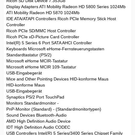
Ricoh SD Disk Device 7.353Gb
Display Adapters ATI Mobility Radeon HD 5800 Series 1024Mb
ATI Mobility Radeon HD 5870 1024Mb
IDE ATA/ATAPI Controllers Ricoh PCIe Memory Stick Host
Controller
Ricoh PCIe SD/MMC Host Controller
Ricoh PCIe xD-Picture Card Controller
Intel(R) 5 Series 6 Port SATA AHCI Controller
Keyboards Microsoft eHome-Fernsteuerungstasten
Standardtastatur (PS/2)
Microsoft eHome MCIR-Tastatur
Microsoft eHome MCIR 109-Tastatur
USB-Eingabegerät
Mice and Other Pointing Devices HID-konforme Maus
HID-konforme Maus
USB-Eingabegerät
Synaptics PS/2 Port TouchPad
Monitors Standardmonitor -
PnP-Monitor (Standard) - (Standardmonitortypen)
Sound Devices Bluetooth-Audio
AMD High Definition Audio Device
IDT High Definition Audio CODEC
USB Controllers Intel(R) 5 Series/3400 Series Chipset Family