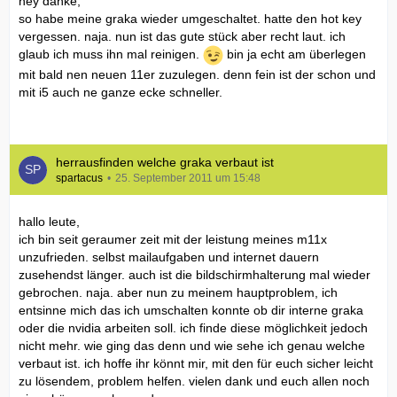
hey danke,
so habe meine graka wieder umgeschaltet. hatte den hot key
vergessen. naja. nun ist das gute stück aber recht laut. ich
glaub ich muss ihn mal reinigen.
bin ja echt am überlegen
mit bald nen neuen 11er zuzulegen. denn fein ist der schon und
mit i5 auch ne ganze ecke schneller.
herrausfinden welche graka verbaut ist
spartacus
25. September 2011 um 15:48
hallo leute,
ich bin seit geraumer zeit mit der leistung meines m11x
unzufrieden. selbst mailaufgaben und internet dauern
zusehendst länger. auch ist die bildschirmhalterung mal wieder
gebrochen. naja. aber nun zu meinem hauptproblem, ich
entsinne mich das ich umschalten konnte ob dir interne graka
oder die nvidia arbeiten soll. ich finde diese möglichkeit jedoch
nicht mehr. wie ging das denn und wie sehe ich genau welche
verbaut ist. ich hoffe ihr könnt mir, mit den für euch sicher leicht
zu lösendem, problem helfen. vielen dank und euch allen noch