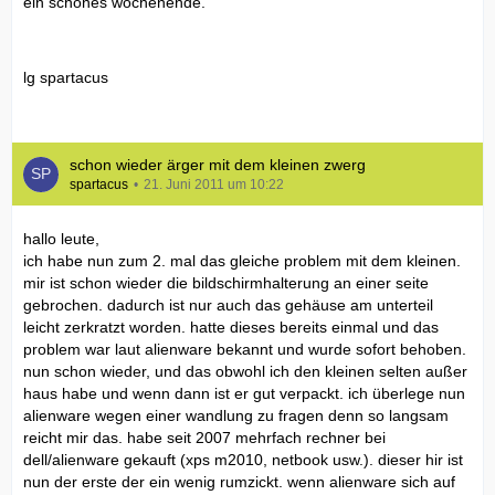
ein schönes wochenende.
lg spartacus
schon wieder ärger mit dem kleinen zwerg
spartacus
21. Juni 2011 um 10:22
hallo leute,
ich habe nun zum 2. mal das gleiche problem mit dem kleinen.
mir ist schon wieder die bildschirmhalterung an einer seite
gebrochen. dadurch ist nur auch das gehäuse am unterteil
leicht zerkratzt worden. hatte dieses bereits einmal und das
problem war laut alienware bekannt und wurde sofort behoben.
nun schon wieder, und das obwohl ich den kleinen selten außer
haus habe und wenn dann ist er gut verpackt. ich überlege nun
alienware wegen einer wandlung zu fragen denn so langsam
reicht mir das. habe seit 2007 mehrfach rechner bei
dell/alienware gekauft (xps m2010, netbook usw.). dieser hir ist
nun der erste der ein wenig rumzickt. wenn alienware sich auf