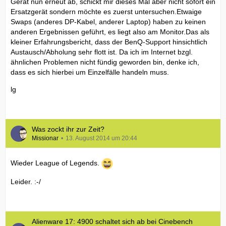
Gerät nun erneut ab, schickt mir dieses Mal aber nicht sofort ein
Ersatzgerät sondern möchte es zuerst untersuchen.Etwaige
Swaps (anderes DP-Kabel, anderer Laptop) haben zu keinen
anderen Ergebnissen geführt, es liegt also am Monitor.Das als
kleiner Erfahrungsbericht, dass der BenQ-Support hinsichtlich
Austausch/Abholung sehr flott ist. Da ich im Internet bzgl.
ähnlichen Problemen nicht fündig geworden bin, denke ich,
dass es sich hierbei um Einzelfälle handeln muss.
lg
Was zockt ihr zur Zeit?
Missionar
13. August 2014 um 20:44
Wieder League of Legends.
Leider. :-/
Alienware 17: 4900 schaltet sich ab bei Cinebench