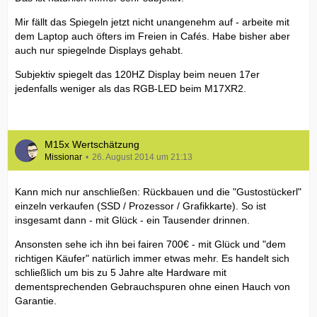
Mir fällt das Spiegeln jetzt nicht unangenehm auf - arbeite mit
dem Laptop auch öfters im Freien in Cafés. Habe bisher aber
auch nur spiegelnde Displays gehabt.
Subjektiv spiegelt das 120HZ Display beim neuen 17er
jedenfalls weniger als das RGB-LED beim M17XR2.
M15x Wertschätzung
Missionar
26. August 2014 um 21:13
Kann mich nur anschließen: Rückbauen und die "Gustostückerl"
einzeln verkaufen (SSD / Prozessor / Grafikkarte). So ist
insgesamt dann - mit Glück - ein Tausender drinnen.
Ansonsten sehe ich ihn bei fairen 700€ - mit Glück und "dem
richtigen Käufer" natürlich immer etwas mehr. Es handelt sich
schließlich um bis zu 5 Jahre alte Hardware mit
dementsprechenden Gebrauchspuren ohne einen Hauch von
Garantie.