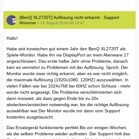
[BenQ XL2720T] Auflösung nicht erkannt - Support
Missionar
14. August 2014 um 10:47
Hallo!
Habe seit inzwischen gut einem Jahr den BenQ XL2720T als
Spiele-Monitor. Habe ihn via DisplayPort an mein Alienware 17
angeschlossen. Das erste halbe Jahr ohne Probleme, danach
kam es vermehrt zu Problemen mit der Auflösung. Sprich: Der
Monitor wurde zwar richtig erkannt, aber es war nicht möglich,
die maximale Auflösung (1920x1080, 120HZ) auszuwählen. In
vielen Fällen war bei 1024x768 bei 60HZ schon Schluss - mehr
wurde nicht angezeigt. Die Probleme verschlimmerten sich
dann insoweit, als dass gegen Ende bis zu 20x
abstecken/anstecken notwendig war, bis die richtige Auflösung
auswählbar war.Der Monitor wurde mir dann vom Support
kostenlos ausgetauscht.
Das Ersatzgerät funktionierte perfekt.Bis vor einigen Wochen,
als die selben Probleme wieder auftraten. Der Support holt das