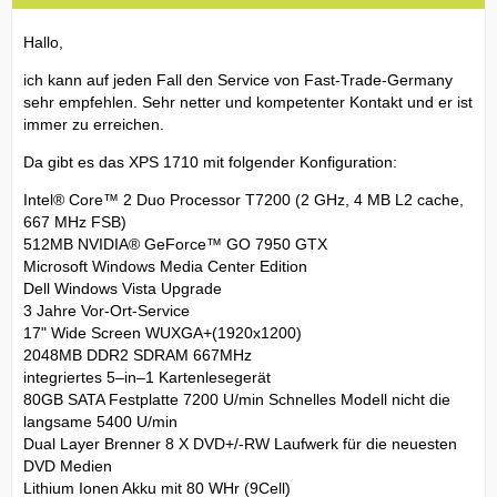
Hallo,
ich kann auf jeden Fall den Service von Fast-Trade-Germany
sehr empfehlen. Sehr netter und kompetenter Kontakt und er ist
immer zu erreichen.
Da gibt es das XPS 1710 mit folgender Konfiguration:
Intel® Core™ 2 Duo Processor T7200 (2 GHz, 4 MB L2 cache,
667 MHz FSB)
512MB NVIDIA® GeForce™ GO 7950 GTX
Microsoft Windows Media Center Edition
Dell Windows Vista Upgrade
3 Jahre Vor-Ort-Service
17" Wide Screen WUXGA+(1920x1200)
2048MB DDR2 SDRAM 667MHz
integriertes 5–in–1 Kartenlesegerät
80GB SATA Festplatte 7200 U/min Schnelles Modell nicht die
langsame 5400 U/min
Dual Layer Brenner 8 X DVD+/-RW Laufwerk für die neuesten
DVD Medien
Lithium Ionen Akku mit 80 WHr (9Cell)