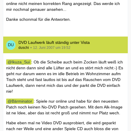
online nicht meinen korrekten Rang angezeigt. Das werde ich
mir nochmal genauer ansehen...
Danke schonmal für die Antworten.
DVD Laufwerk läuft ständig unter Vista
duschi
12. Juni 2007 um 19:52
Ikuza_Sui
: Ob die Scheibe auch beim Zocken läuft weiß ich
nicht denn dann sind alle Lüfter an und es stört mich nicht:-) Es
geht nur darum wenn es im idle Betrieb im Wohnzimmer aufm
Tisch steht und fast lautlos ist bis auf das Rauschen vom DVD
Laufwerk, dann nervt mich das und der parkt die DVD einfach
nie!
Bärminator
: Spiele nur online und habe für den neuesten
Patch noch keinen No-DVD Patch gesehen. Mit dem Alk-Image
ist ne Idee, aber das ist recht groß und nimmt nur Platz wech.
Habe eben mal ne Video DVD ausprobiert, die wird geparkt
nach ner Weile und eine ander Spiele CD auch bloss die von