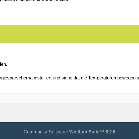
len.
esparschema installiert und siehe da, die Temperaturen bewegen si
Community-Software:
WoltLab Suite™ 6.2.6