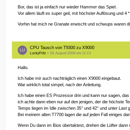
Bor, das ist ja einfach nur wieder Hammer das Spiel.
Vor allem läuft es super geil, mit höchster Auflösung und 4 
Vorhin hat mich ne Granate erwischt und schwups waren d
CPU Tausch von T9300 zu X9000
LuckyFritz
28. August 2008 um 11:13
Hallo.
Ich habe mir auch nachträglich einen X9000 eingebaut.
War wirklich total simpel, nach der Anleitung.
Ich habe einen ES Prozessor drin und kann nur sagen, das i
ich achte dann eben nur auf den jenigen, der die höchste T
Temps liegen im Idle zwischen 35° und 42° und unter Last 
Bei meinem alten T7700 lagen die auf jeden Fall einiges dar
Wenn Du dann im Bios übertaktest, drehen die Lüfter dann ri