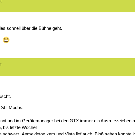
t
es schnell über die Bühne geht.
t
uscht.
m SLI Modus.
kannt und im Gerätemanager bei den GTX immer ein Ausrufezeichen a
 bis letzte Woche!
e schwarz. Anmeldeton kam und Vista lief auch. Bloß sehen konnte ic