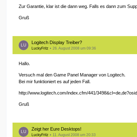
Zur Garantie, klar ist die dann weg. Falls es dann zum Supp
Gruß
Logitech Display Treiber?
LuckyFritz
26. August 2008 um 09:36
Hallo.
Versuch mal den Game Panel Manager von Logitech.
Bei mir funktioniert es auf jeden Fall.
http://www.logitech.com/index.cfm/441/3498&cl=de,de?osi
Gruß
Zeigt her Eure Desktops!
LuckyFritz
11. August 2008 um 20:33