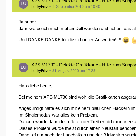
XPS M1730 - Defekte Grafikkarte - Hilfe zum Suppor
LuckyFritz
1. September 2010 um 18:40
Ja super,
dann werde ich mich mal an Dell wenden und hoffen, das all
Und DANKE DANKE für die schnellen Antworten!!!!!
XPS M1730 - Defekte Grafikkarte - Hilfe zum Suppor
LuckyFritz
31. August 2010 um 17:23
Hallo liebe Leute,
Bei meinem XPS M1730 sind wohl die Grafikkarten abgera
Angekündigt hatte es sich mit einem bläulichen Flackern i
Im Singlemodus war alles kein Problem.
Danach wurde dann des öfteren der Treiber nicht mehr er
Dieses Problem wurde meist durch einen Neustart behoben,
Dann lief nur noch der Ladebalken und der Bildschirm wurd