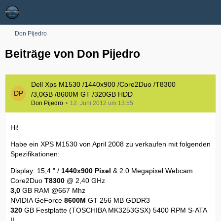
Don Pijedro
Beiträge von Don Pijedro
Dell Xps M1530 /1440x900 /Core2Duo /T8300
/3,0GB /8600M GT /320GB HDD
Don Pijedro
12. Juni 2012 um 13:55
Hi!
Habe ein XPS M1530 von April 2008 zu verkaufen mit folgenden
Spezifikationen:
Display: 15,4 " /
1440x900 Pixel
& 2.0 Megapixel Webcam
Core2Duo
T8300
@ 2,40 GHz
3,0
GB RAM @667 Mhz
NVIDIA GeForce
8600M
GT 256 MB GDDR3
320
GB Festplatte (TOSCHIBA MK3253GSX) 5400 RPM S-ATA
II