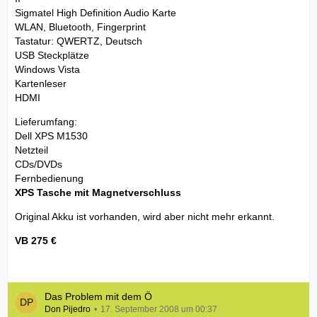
Sigmatel High Definition Audio Karte
WLAN, Bluetooth, Fingerprint
Tastatur: QWERTZ, Deutsch
USB Steckplätze
Windows Vista
Kartenleser
HDMI
Lieferumfang:
Dell XPS M1530
Netzteil
CDs/DVDs
Fernbedienung
XPS Tasche mit Magnetverschluss
Original Akku ist vorhanden, wird aber nicht mehr erkannt.
VB 275 €
Das Problem mit dem Ö
Don Pijedro
17. September 2008 um 00:37