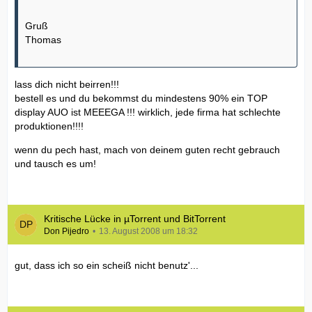
1024 MB Grafikspeicher
Gruß
Thomas
Hört sich nicht schlecht an was da kommen soll.
lass dich nicht beirren!!!
bestell es und du bekommst du mindestens 90% ein TOP
display AUO ist MEEEGA !!! wirklich, jede firma hat schlechte
produktionen!!!!
wenn du pech hast, mach von deinem guten recht gebrauch
und tausch es um!
Kritische Lücke in µTorrent und BitTorrent
Don Pijedro
13. August 2008 um 18:32
gut, dass ich so ein scheiß nicht benutz'...