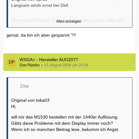
Langsam wirds ernst bei Dell.
Die neuen Precision Modelle mit Quadcore Cpu rollen an.
Alles anzeigen
genial, da bin ich aber gespannt "!!!
http://www.dell.com/content/topics…c=us&l=en&s=gen
Fully configurable, streamlined and gorgeous. Just think of
the options:
WXGA+ - Hersteller AUO2077
Don Pijedro
13. August 2008 um 20:04
* Dual-core? No, YOU WANT quad-core processing power.
* 8GB memory limitation? Forget that, YOU WANT more.
* Storage. A few hundred Gig? YOU WANT a Terabyte and
Zitat
RAID.
* 17" screen? Yes, but YOU WANT 100% Adobe color
Original von toka03
gamut RGBLED.
Hi,
* 512MB of dedicated graphics memory? No, YOU WANT
more.
will mir das M1530 bestellen mit der 1440er Auflösung.
Gibts diese Probleme mit dem Display immer noch?
16GB Arbeitsspeicher.
Wenn ich so manchen Beitrag lese, bekomm ich Angst.
Quadcore
1 Terrabyte Speicherplatz