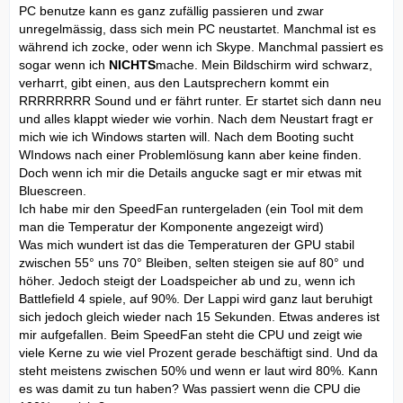
PC benutze kann es ganz zufällig passieren und zwar
unregelmässig, dass sich mein PC neustartet. Manchmal ist es
während ich zocke, oder wenn ich Skype. Manchmal passiert es
sogar wenn ich
NICHTS
mache. Mein Bildschirm wird schwarz,
verharrt, gibt einen, aus den Lautsprechern kommt ein
RRRRRRRR Sound und er fährt runter. Er startet sich dann neu
und alles klappt wieder wie vorhin. Nach dem Neustart fragt er
mich wie ich Windows starten will. Nach dem Booting sucht
WIndows nach einer Problemlösung kann aber keine finden.
Doch wenn ich mir die Details angucke sagt er mir etwas mit
Bluescreen.
Ich habe mir den SpeedFan runtergeladen (ein Tool mit dem
man die Temperatur der Komponente angezeigt wird)
Was mich wundert ist das die Temperaturen der GPU stabil
zwischen 55° uns 70° Bleiben, selten steigen sie auf 80° und
höher. Jedoch steigt der Loadspeicher ab und zu, wenn ich
Battlefield 4 spiele, auf 90%. Der Lappi wird ganz laut beruhigt
sich jedoch gleich wieder nach 15 Sekunden. Etwas anderes ist
mir aufgefallen. Beim SpeedFan steht die CPU und zeigt wie
viele Kerne zu wie viel Prozent gerade beschäftigt sind. Und da
steht meistens zwischen 50% und wenn er laut wird 80%. Kann
es was damit zu tun haben? Was passiert wenn die CPU die