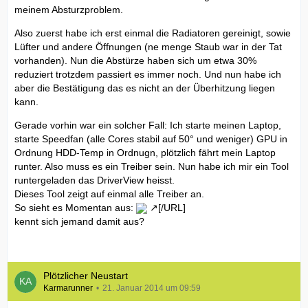
meinem Absturzproblem.
Also zuerst habe ich erst einmal die Radiatoren gereinigt, sowie
Lüfter und andere Öffnungen (ne menge Staub war in der Tat
vorhanden). Nun die Abstürze haben sich um etwa 30%
reduziert trotzdem passiert es immer noch. Und nun habe ich
aber die Bestätigung das es nicht an der Überhitzung liegen
kann.
Gerade vorhin war ein solcher Fall: Ich starte meinen Laptop,
starte Speedfan (alle Cores stabil auf 50° und weniger) GPU in
Ordnung HDD-Temp in Ordnugn, plötzlich fährt mein Laptop
runter. Also muss es ein Treiber sein. Nun habe ich mir ein Tool
runtergeladen das DriverView heisst.
Dieses Tool zeigt auf einmal alle Treiber an.
So sieht es Momentan aus:
[/URL]
kennt sich jemand damit aus?
Plötzlicher Neustart
Karmarunner
21. Januar 2014 um 09:59