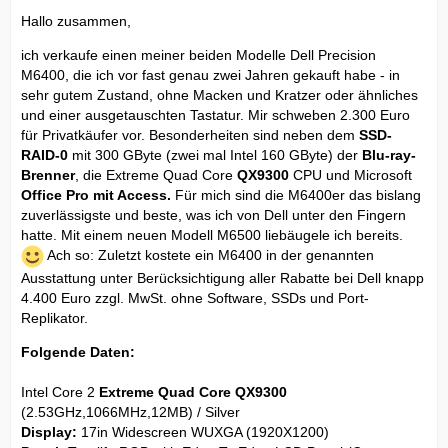
Hallo zusammen,
ich verkaufe einen meiner beiden Modelle Dell Precision
M6400, die ich vor fast genau zwei Jahren gekauft habe - in
sehr gutem Zustand, ohne Macken und Kratzer oder ähnliches
und einer ausgetauschten Tastatur. Mir schweben 2.300 Euro
für Privatkäufer vor. Besonderheiten sind neben dem
SSD-
RAID-0
mit 300 GByte (zwei mal Intel 160 GByte) der
Blu-ray-
Brenner
, die Extreme Quad Core
QX9300
CPU und Microsoft
Office Pro mit Access.
Für mich sind die M6400er das bislang
zuverlässigste und beste, was ich von Dell unter den Fingern
hatte. Mit einem neuen Modell M6500 liebäugele ich bereits.
Ach so: Zuletzt kostete ein M6400 in der genannten
Ausstattung unter Berücksichtigung aller Rabatte bei Dell knapp
4.400 Euro zzgl. MwSt. ohne Software, SSDs und Port-
Replikator.
Folgende Daten:
Intel Core 2
Extreme Quad Core QX9300
(2.53GHz,1066MHz,12MB) / Silver
Display:
17in Widescreen WUXGA (1920X1200)