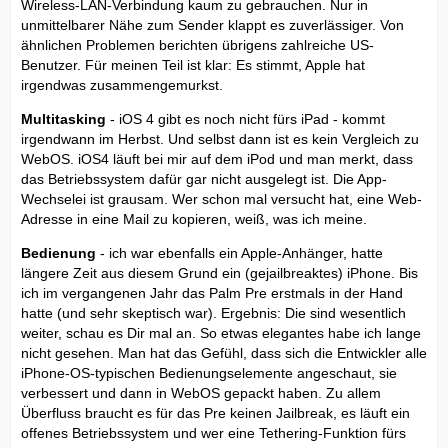
Wireless-LAN-Verbindung kaum zu gebrauchen. Nur in
unmittelbarer Nähe zum Sender klappt es zuverlässiger. Von
ähnlichen Problemen berichten übrigens zahlreiche US-
Benutzer. Für meinen Teil ist klar: Es stimmt, Apple hat
irgendwas zusammengemurkst.
Multitasking
- iOS 4 gibt es noch nicht fürs iPad - kommt
irgendwann im Herbst. Und selbst dann ist es kein Vergleich zu
WebOS. iOS4 läuft bei mir auf dem iPod und man merkt, dass
das Betriebssystem dafür gar nicht ausgelegt ist. Die App-
Wechselei ist grausam. Wer schon mal versucht hat, eine Web-
Adresse in eine Mail zu kopieren, weiß, was ich meine.
Bedienung
- ich war ebenfalls ein Apple-Anhänger, hatte
längere Zeit aus diesem Grund ein (gejailbreaktes) iPhone. Bis
ich im vergangenen Jahr das Palm Pre erstmals in der Hand
hatte (und sehr skeptisch war). Ergebnis: Die sind wesentlich
weiter, schau es Dir mal an. So etwas elegantes habe ich lange
nicht gesehen. Man hat das Gefühl, dass sich die Entwickler alle
iPhone-OS-typischen Bedienungselemente angeschaut, sie
verbessert und dann in WebOS gepackt haben. Zu allem
Überfluss braucht es für das Pre keinen Jailbreak, es läuft ein
offenes Betriebssystem und wer eine Tethering-Funktion fürs