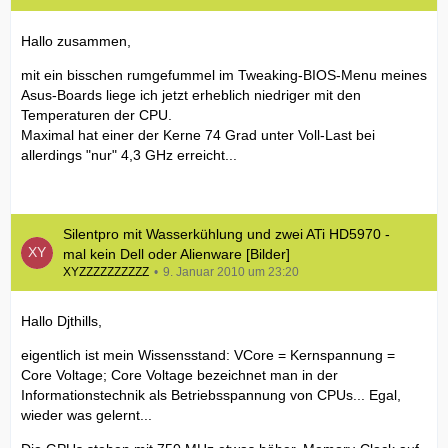
Hallo zusammen,
mit ein bisschen rumgefummel im Tweaking-BIOS-Menu meines
Asus-Boards liege ich jetzt erheblich niedriger mit den
Temperaturen der CPU.
Maximal hat einer der Kerne 74 Grad unter Voll-Last bei
allerdings "nur" 4,3 GHz erreicht...
Silentpro mit Wasserkühlung und zwei ATi HD5970 -
mal kein Dell oder Alienware [Bilder]
XYZZZZZZZZZZ
9. Januar 2010 um 23:20
Hallo Djthills,
eigentlich ist mein Wissensstand: VCore = Kernspannung =
Core Voltage; Core Voltage bezeichnet man in der
Informationstechnik als Betriebsspannung von CPUs... Egal,
wieder was gelernt...