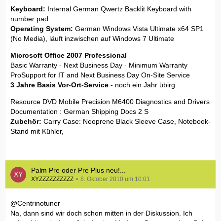
Keyboard:
Internal German Qwertz Backlit Keyboard with
number pad
Operating System:
German Windows Vista Ultimate x64 SP1
(No Media), läuft inzwischen auf Windows 7 Ultimate
Microsoft Office 2007 Professional
Basic Warranty - Next Business Day - Minimum Warranty
ProSupport for IT and Next Business Day On-Site Service
3 Jahre Basis Vor-Ort-Service
- noch ein Jahr übirg
Resource DVD Mobile Precision M6400 Diagnostics and Drivers
Documentation : German Shipping Docs 2 S
Zubehör:
Carry Case: Neoprene Black Sleeve Case, Notebook-
Stand mit Kühler,
Palm Pre oder Pre Plus neu!...
XYZZZZZZZZZZ
8. Oktober 2010 um 10:01
@Centrinotuner
Na, dann sind wir doch schon mitten in der Diskussion. Ich