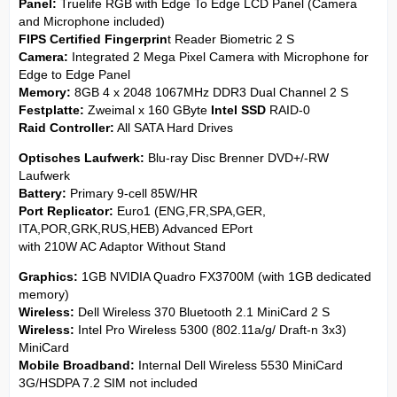
Panel:
Truelife RGB with Edge To Edge LCD Panel (Camera
and Microphone included)
FIPS Certified Fingerprin
t Reader Biometric 2 S
Camera:
Integrated 2 Mega Pixel Camera with Microphone for
Edge to Edge Panel
Memory:
8GB 4 x 2048 1067MHz DDR3 Dual Channel 2 S
Festplatte:
Zweimal x 160 GByte
Intel SSD
RAID-0
Raid Controller:
All SATA Hard Drives
Optisches Laufwerk:
Blu-ray Disc Brenner DVD+/-RW
Laufwerk
Battery:
Primary 9-cell 85W/HR
Port Replicator:
Euro1 (ENG,FR,SPA,GER,
ITA,POR,GRK,RUS,HEB) Advanced EPort
with 210W AC Adaptor Without Stand
Graphics:
1GB NVIDIA Quadro FX3700M (with 1GB dedicated
memory)
Wireless:
Dell Wireless 370 Bluetooth 2.1 MiniCard 2 S
Wireless:
Intel Pro Wireless 5300 (802.11a/g/ Draft-n 3x3)
MiniCard
Mobile Broadband:
Internal Dell Wireless 5530 MiniCard
3G/HSDPA 7.2 SIM not included