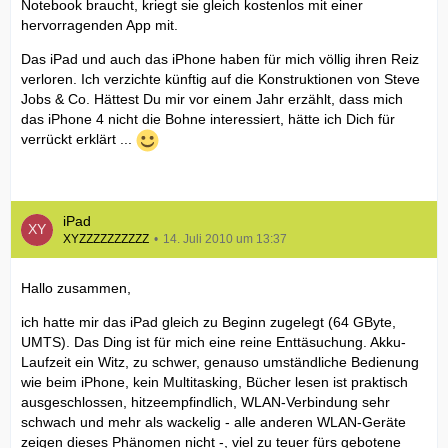
Notebook braucht, kriegt sie gleich kostenlos mit einer
hervorragenden App mit.
Das iPad und auch das iPhone haben für mich völlig ihren Reiz
verloren. Ich verzichte künftig auf die Konstruktionen von Steve
Jobs & Co. Hättest Du mir vor einem Jahr erzählt, dass mich
das iPhone 4 nicht die Bohne interessiert, hätte ich Dich für
verrückt erklärt ...
iPad
XYZZZZZZZZZZ
14. Juli 2010 um 13:37
Hallo zusammen,
ich hatte mir das iPad gleich zu Beginn zugelegt (64 GByte,
UMTS). Das Ding ist für mich eine reine Enttäsuchung. Akku-
Laufzeit ein Witz, zu schwer, genauso umständliche Bedienung
wie beim iPhone, kein Multitasking, Bücher lesen ist praktisch
ausgeschlossen, hitzeempfindlich, WLAN-Verbindung sehr
schwach und mehr als wackelig - alle anderen WLAN-Geräte
zeigen dieses Phänomen nicht -, viel zu teuer fürs gebotene