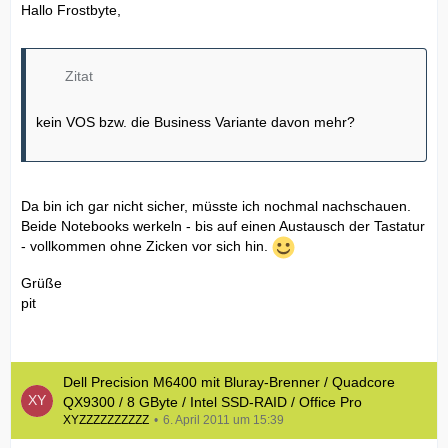
Hallo Frostbyte,
Zitat
kein VOS bzw. die Business Variante davon mehr?
Da bin ich gar nicht sicher, müsste ich nochmal nachschauen.
Beide Notebooks werkeln - bis auf einen Austausch der Tastatur
- vollkommen ohne Zicken vor sich hin.
Grüße
pit
Dell Precision M6400 mit Bluray-Brenner / Quadcore
QX9300 / 8 GByte / Intel SSD-RAID / Office Pro
XYZZZZZZZZZZ
6. April 2011 um 15:39