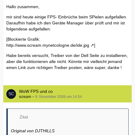
Hallo zusammen,
mir sind heute einige FPS- Einbrüche beim SPielen aufgefallen.
Daraufhin habe ich den Geräte Manager über prüft und mir ist
folgendese aufgefallen:
[Blockierte Grafik:
http://www.scream.mynetcologne.de/ide.jpg
]
Habe bereits versucht, Treiber von der Dell Seite zu installieren,
aber die funktionieren alle nicht. Könnte mir vielleicht jemand
einen Link zum richtigen Treiber posten, wäre super, danke !
WoW FPS und co
scream
9. November 2008 um 14:54
Zitat
Original von DJTHILLS