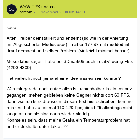
WoW FPS und co
scream
9. November 2008 um 14:00
sooo...
Alten Treiber deinstalliert und entfernt (so wie in der Anleitung
mit Abgesicherter Modus usw.). Treiber 177.92 mit modded inf
drauf gemacht und selbes Problem. (vielleicht minimal besser)
Muss dabei sagen, habe bei 3Dmark06 auch 'relativ' wenig Pkts
(4200-4300)
Hat vielleicht noch jemand eine Idee was es sein könnte ?
Was mir gerade noch aufgefallen ist, testeshalber in ein Instanz
gegangen, stehen geblieben keine Gegner nichts dort 60 FPS,
dann war ich kurz draussen, diesen Text hier schreiben, komme
rein und habe auf einmal 110-120 Fps, dies h#lt allerdings nicht
lange an und sie sind dann wieder niedrig.
Könnte es sein, dass meine Graka ein Temperaturproblem hat
und er deshalb runter taktet ??