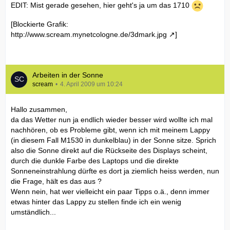
EDIT: Mist gerade gesehen, hier geht's ja um das 1710
[Blockierte Grafik:
http://www.scream.mynetcologne.de/3dmark.jpg
]
Arbeiten in der Sonne
scream
4. April 2009 um 10:24
Hallo zusammen,
da das Wetter nun ja endlich wieder besser wird wollte ich mal
nachhören, ob es Probleme gibt, wenn ich mit meinem Lappy
(in diesem Fall M1530 in dunkelblau) in der Sonne sitze. Sprich
also die Sonne direkt auf die Rückseite des Displays scheint,
durch die dunkle Farbe des Laptops und die direkte
Sonneneinstrahlung dürfte es dort ja ziemlich heiss werden, nun
die Frage, hält es das aus ?
Wenn nein, hat wer vielleicht ein paar Tipps o.ä., denn immer
etwas hinter das Lappy zu stellen finde ich ein wenig
umständlich...