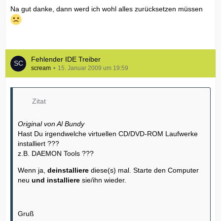
Na gut danke, dann werd ich wohl alles zurücksetzen müssen
Fehlender IDE Treiber
scream
15. Januar 2009 um 19:59
Zitat
Original von Al Bundy
Hast Du irgendwelche virtuellen CD/DVD-ROM Laufwerke
installiert ???
z.B. DAEMON Tools ???
Wenn ja,
deinstalliere
diese(s) mal. Starte den Computer
neu
und installiere
sie/ihn wieder.
Gruß