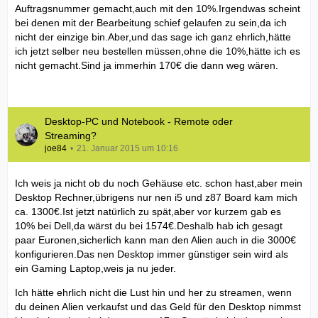
Auftragsnummer gemacht,auch mit den 10%.Irgendwas scheint
bei denen mit der Bearbeitung schief gelaufen zu sein,da ich
nicht der einzige bin.Aber,und das sage ich ganz ehrlich,hätte
ich jetzt selber neu bestellen müssen,ohne die 10%,hätte ich es
nicht gemacht.Sind ja immerhin 170€ die dann weg wären.
Desktop-PC und Notebook - Remote oder
Streaming?
joe84
21. Januar 2015 um 10:16
Ich weis ja nicht ob du noch Gehäuse etc. schon hast,aber mein
Desktop Rechner,übrigens nur nen i5 und z87 Board kam mich
ca. 1300€.Ist jetzt natürlich zu spät,aber vor kurzem gab es
10% bei Dell,da wärst du bei 1574€.Deshalb hab ich gesagt
paar Euronen,sicherlich kann man den Alien auch in die 3000€
konfigurieren.Das nen Desktop immer günstiger sein wird als
ein Gaming Laptop,weis ja nu jeder.
Ich hätte ehrlich nicht die Lust hin und her zu streamen, wenn
du deinen Alien verkaufst und das Geld für den Desktop nimmst