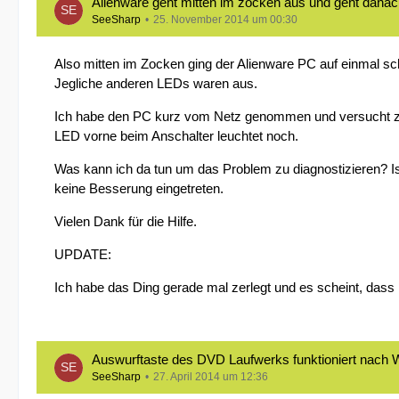
Alienware geht mitten im zocken aus und geht danac
SeeSharp
25. November 2014 um 00:30
Also mitten im Zocken ging der Alienware PC auf einmal sc
Jegliche anderen LEDs waren aus.
Ich habe den PC kurz vom Netz genommen und versucht zu s
LED vorne beim Anschalter leuchtet noch.
Was kann ich da tun um das Problem zu diagnostizieren? I
keine Besserung eingetreten.
Vielen Dank für die Hilfe.
UPDATE:
Ich habe das Ding gerade mal zerlegt und es scheint, dass 
Auswurftaste des DVD Laufwerks funktioniert nach W
SeeSharp
27. April 2014 um 12:36