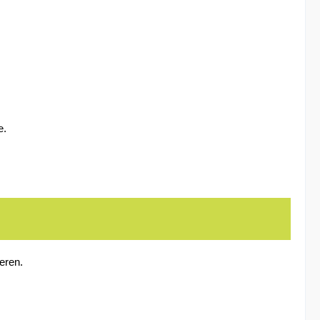
e.
eren.