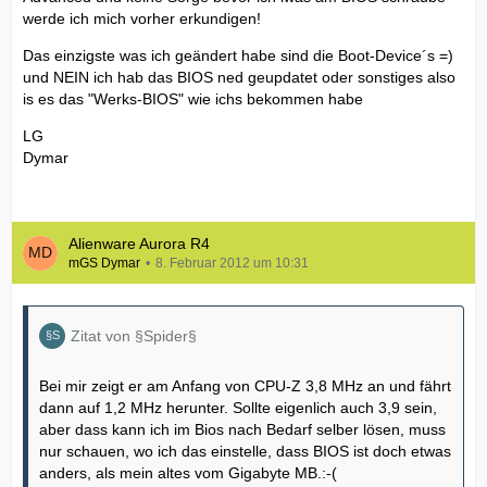
werde ich mich vorher erkundigen!
Das einzigste was ich geändert habe sind die Boot-Device´s =)
und NEIN ich hab das BIOS ned geupdatet oder sonstiges also
is es das "Werks-BIOS" wie ichs bekommen habe
LG
Dymar
Alienware Aurora R4
mGS Dymar
8. Februar 2012 um 10:31
Zitat von §Spider§
Bei mir zeigt er am Anfang von CPU-Z 3,8 MHz an und fährt
dann auf 1,2 MHz herunter. Sollte eigenlich auch 3,9 sein,
aber dass kann ich im Bios nach Bedarf selber lösen, muss
nur schauen, wo ich das einstelle, dass BIOS ist doch etwas
anders, als mein altes vom Gigabyte MB.:-(