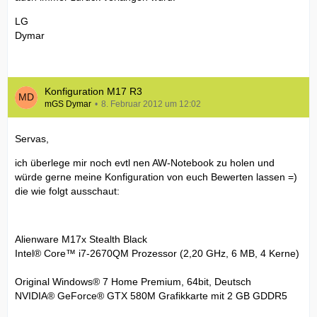
LG
Dymar
Konfiguration M17 R3
mGS Dymar
8. Februar 2012 um 12:02
Servas,
ich überlege mir noch evtl nen AW-Notebook zu holen und
würde gerne meine Konfiguration von euch Bewerten lassen =)
die wie folgt ausschaut:
Alienware M17x Stealth Black
Intel® Core™ i7-2670QM Prozessor (2,20 GHz, 6 MB, 4 Kerne)
Original Windows® 7 Home Premium, 64bit, Deutsch
NVIDIA® GeForce® GTX 580M Grafikkarte mit 2 GB GDDR5