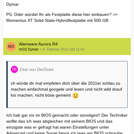
Dymar
PS: Oder würdet Ihr als Festplatte diese hier einbauen? =>
Momentus XT Solid-State-Hybridfestplatte mit 500 GB
Alienware Aurora R4
mGS Dymar
8. Februar 2012 um 11:41
Zitat von DerDuke
ch würde dir mal empfelen dich über die 2011er schlau zu
machen einfachmal googele und lesen und nicht wild drauf
los machen, nicht böse gemeint
Ich hab gar nix im BIOS gemacht oder sonstiges!! Der Techniker
wollte das ich iwas abgleichen mit seinem BIOS und das
einzigste was er gefragt hat waren Einstellungen unter
Advanced und keine Sorge bevor ich iwas am BIOS schraube