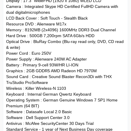
Display : 17.3" WideFHD (1920 x 1080) WLED LCD
Camera : Integrated Skype HD Certified FullHD Camera with
dual digitalmicrophones
LCD Back Cover : Soft Touch - Stealth Black
Resource DVD : Alienware M17x
Memory : 8192MB (2x4096) 1600MHz DDR3 Dual Channel
Hard Drive : 500GB 7,200rpm SATA 6Gb/s HDD
Optical Drive : BluRay Combo (Blu-ray read only, DVD, CD read
& write)
Power Cord : Euro 250V
Power Supply : Alienware 240W AC Adapter
Battery : Primary 9-cell 93W/HR LI-ION
Graphics : 2GB GDDR5 AMD Radeon HD 7970M
Sound Card : Creative Sound Blaster Recon3Di with THX
TruStudio ProSoftware
Wireless : Killer Wireless-N 1103
Keyboard : Internal German Qwertz Keyboard
Operating System : German Genuine Windows 7 SP1 Home
Premium (64 BIT)
Software : Datasafe Local 2.0 Basic
Software : Dell Support Center 3.0
Antivirus : McAfee SecurityCenter 30 Days Trial
Standard Service - 1 year of Next Business Day coverage