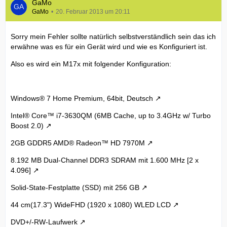
GaMo
GaMo
20. Februar 2013 um 20:11
Sorry mein Fehler sollte natürlich selbstverständlich sein das ich
erwähne was es für ein Gerät wird und wie es Konfiguriert ist.
Also es wird ein M17x mit folgender Konfiguration:
Windows® 7 Home Premium, 64bit, Deutsch
Intel® Core™ i7-3630QM (6MB Cache, up to 3.4GHz w/ Turbo
Boost 2.0)
2GB GDDR5 AMD® Radeon™ HD 7970M
8.192 MB Dual-Channel DDR3 SDRAM mit 1.600 MHz [2 x
4.096]
Solid-State-Festplatte (SSD) mit 256 GB
44 cm(17.3") WideFHD (1920 x 1080) WLED LCD
DVD+/-RW-Laufwerk