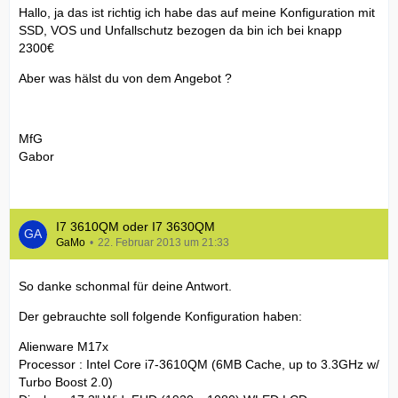
Hallo, ja das ist richtig ich habe das auf meine Konfiguration mit
SSD, VOS und Unfallschutz bezogen da bin ich bei knapp
2300€
Aber was hälst du von dem Angebot ?
MfG
Gabor
I7 3610QM oder I7 3630QM
GaMo
22. Februar 2013 um 21:33
So danke schonmal für deine Antwort.
Der gebrauchte soll folgende Konfiguration haben:
Alienware M17x
Processor : Intel Core i7-3610QM (6MB Cache, up to 3.3GHz w/
Turbo Boost 2.0)