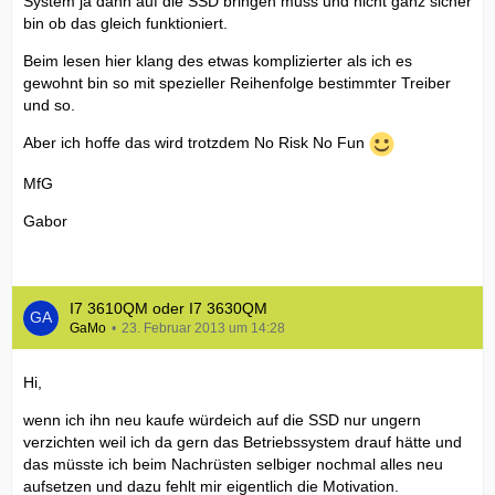
System ja dann auf die SSD bringen muss und nicht ganz sicher
bin ob das gleich funktioniert.
Beim lesen hier klang des etwas komplizierter als ich es
gewohnt bin so mit spezieller Reihenfolge bestimmter Treiber
und so.
Aber ich hoffe das wird trotzdem No Risk No Fun
MfG
Gabor
I7 3610QM oder I7 3630QM
GaMo
23. Februar 2013 um 14:28
Hi,
wenn ich ihn neu kaufe würdeich auf die SSD nur ungern
verzichten weil ich da gern das Betriebssystem drauf hätte und
das müsste ich beim Nachrüsten selbiger nochmal alles neu
aufsetzen und dazu fehlt mir eigentlich die Motivation.