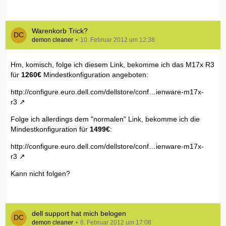
Warenkorb Trick?
demon cleaner
10. Februar 2012 um 12:38
Hm, komisch, folge ich diesem Link, bekomme ich das M17x R3
für
1260€
Mindestkonfiguration angeboten:
http://configure.euro.dell.com/dellstore/conf…ienware-m17x-
r3
Folge ich allerdings dem "normalen" Link, bekomme ich die
Mindestkonfiguration für
1499€
:
http://configure.euro.dell.com/dellstore/conf…ienware-m17x-
r3
Kann nicht folgen?
dell support hat mich belogen
demon cleaner
6. Februar 2012 um 17:08