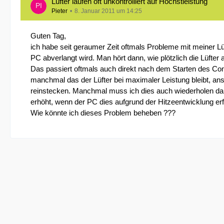
Lüfter laufen oft unkontrolliert auf Höchstleistung
Pieter
8. Januar 2011 um 14:25
Guten Tag,
ich habe seit geraumer Zeit oftmals Probleme mit meiner Lü
PC abverlangt wird. Man hört dann, wie plötzlich die Lüfter 
Das passiert oftmals auch direkt nach dem Starten des Comp
manchmal das der Lüfter bei maximaler Leistung bleibt, ans
reinstecken. Manchmal muss ich dies auch wiederholen dami
erhöht, wenn der PC dies aufgrund der Hitzeentwicklung erfor
Wie könnte ich dieses Problem beheben ???