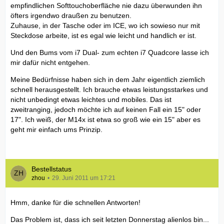
empfindlichen Softtouchoberfläche nie dazu überwunden ihn
öfters irgendwo draußen zu benutzen.
Zuhause, in der Tasche oder im ICE, wo ich sowieso nur mit
Steckdose arbeite, ist es egal wie leicht und handlich er ist.
Und den Bums vom i7 Dual- zum echten i7 Quadcore lasse ich
mir dafür nicht entgehen.
Meine Bedürfnisse haben sich in dem Jahr eigentlich ziemlich
schnell herausgestellt. Ich brauche etwas leistungsstarkes und
nicht unbedingt etwas leichtes und mobiles. Das ist
zweitranging, jedoch möchte ich auf keinen Fall ein 15" oder
17". Ich weiß, der M14x ist etwa so groß wie ein 15" aber es
geht mir einfach ums Prinzip.
Bestellstatus
zhou
29. Juni 2011 um 17:21
Hmm, danke für die schnellen Antworten!
Das Problem ist, dass ich seit letzten Donnerstag alienlos bin...