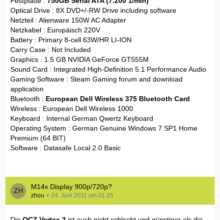
Festplatte :
750GB Serial ATA (7.200 1/min)
Optical Drive : 8X DVD+/-RW Drive including software
Netzteil : Alienware 150W AC Adapter
Netzkabel : Europäisch 220V
Battery : Primary 8-cell 63W/HR LI-ION
Carry Case : Not Included
Graphics : 1.5 GB NVIDIA GeForce GT555M
Sound Card : Integrated High-Definition 5.1 Performance Audio
Gaming Software : Steam Gaming forum and download
application
Bluetooth :
European Dell Wireless 375 Bluetooth Card
Wireless : European Dell Wireless 1000
Keyboard : Internal German Qwertz Keyboard
Operating System : German Genuine Windows 7 SP1 Home
Premium (64 BIT)
Software : Datasafe Local 2.0 Basic
M14x Display 900p/720p?
zhou
24. Juni 2011 um 01:25
Die
OCZ Vertex 2
ist auch nicht schlecht und günstiger als die