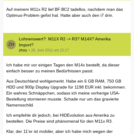
Auf meinem M11x R2 lief BF:BC2 tadellos, nachdem man das
Optimus-Problem gefixt hat. Hatte aber auch den i7 drin.
Lohnenswert?: M11X R2 -> R3? M14X? Amerika
Import?
zhou
29. Juni 2011 um 22:17
Ich habe mir vor einigen Tagen den M14x bestellt, da dieser
einfach besser zu meinen Bedürfnissen passt.
Aus Deutschland wohlgemerkt. Habe ein 6 GB RAM, 750 GB
HDD und 900p Display Upgrade für 1198 EUR inkl. bekommen.
Ein wahres Schnäppchen, sodass ich meine vorherige USA-
Bestellung stornieren musste. Schade nur um das gravierte
Namensschild.
Ich empfehle dir jedoch, bei HIDEvolution aus Amerika zu
bestellen. Die Preise sind phänomenal für den M11x R3.
Klar, der 11'er ist mobiler, aber ich habe mich wegen der