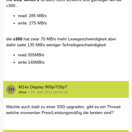
c300...
read: 285 MB/s
write: 275 MB/s
die
c300
hat zwar 70 MB/s mehr Lesegeschwindigkeit aber
dafür satte 135 MB/s weniger Schreibgeschwindigkeit
read:355MB/s
write:140MB/s
M14x Display 900p/720p?
zhou
24. Juni 2011 um 00:42
Mächte auch bald zu einer SSD upgraden, gibt es ein Thread
welche momentan Preis/Leistungsmäßig die besten sind?