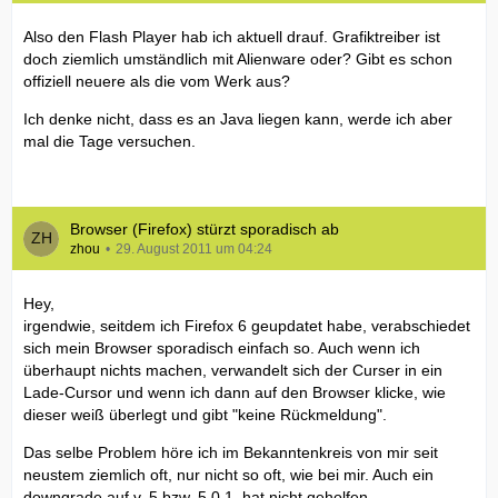
Also den Flash Player hab ich aktuell drauf. Grafiktreiber ist
doch ziemlich umständlich mit Alienware oder? Gibt es schon
offiziell neuere als die vom Werk aus?
Ich denke nicht, dass es an Java liegen kann, werde ich aber
mal die Tage versuchen.
Browser (Firefox) stürzt sporadisch ab
zhou
29. August 2011 um 04:24
Hey,
irgendwie, seitdem ich Firefox 6 geupdatet habe, verabschiedet
sich mein Browser sporadisch einfach so. Auch wenn ich
überhaupt nichts machen, verwandelt sich der Curser in ein
Lade-Cursor und wenn ich dann auf den Browser klicke, wie
dieser weiß überlegt und gibt "keine Rückmeldung".
Das selbe Problem höre ich im Bekanntenkreis von mir seit
neustem ziemlich oft, nur nicht so oft, wie bei mir. Auch ein
downgrade auf v. 5 bzw. 5.0.1. hat nicht geholfen.