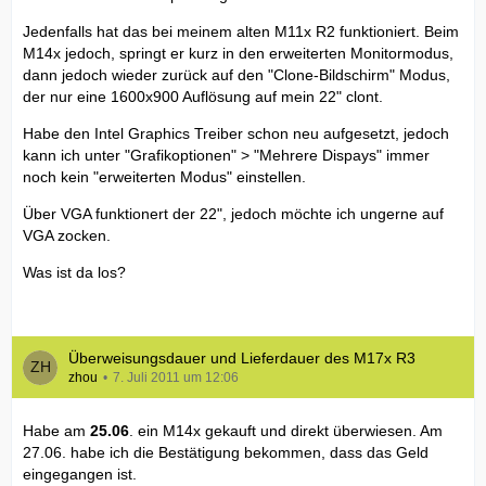
Jedenfalls hat das bei meinem alten M11x R2 funktioniert. Beim
M14x jedoch, springt er kurz in den erweiterten Monitormodus,
dann jedoch wieder zurück auf den "Clone-Bildschirm" Modus,
der nur eine 1600x900 Auflösung auf mein 22" clont.
Habe den Intel Graphics Treiber schon neu aufgesetzt, jedoch
kann ich unter "Grafikoptionen" > "Mehrere Dispays" immer
noch kein "erweiterten Modus" einstellen.
Über VGA funktionert der 22", jedoch möchte ich ungerne auf
VGA zocken.
Was ist da los?
Überweisungsdauer und Lieferdauer des M17x R3
zhou
7. Juli 2011 um 12:06
Habe am
25.06
. ein M14x gekauft und direkt überwiesen. Am
27.06. habe ich die Bestätigung bekommen, dass das Geld
eingegangen ist.