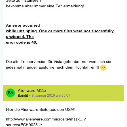
Seite zu installieren
bekomme aber immer eine Fehlermeldung!
An error occurred
while unzipping. One or more files were not succesfully
unzipped. The
error code is 40.
Die alte Treiberversion für Vista geht aber nur wenn ich sie
jedesmal manuell ausführe nach dem Hochfahren!!!
Alienware M11x
Bandit
8. Januar 2010 um 05:07
Hier die Alienware Seite aus den USA!!!
http://www.alienware.com/microsite/m11x…?
source=ECH0023