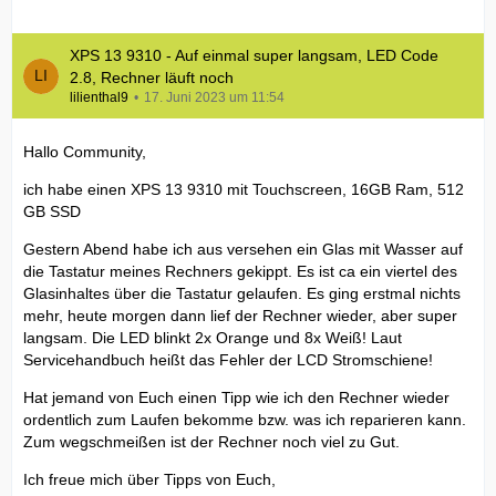
XPS 13 9310 - Auf einmal super langsam, LED Code
2.8, Rechner läuft noch
lilienthal9
17. Juni 2023 um 11:54
Hallo Community,
ich habe einen XPS 13 9310 mit Touchscreen, 16GB Ram, 512
GB SSD
Gestern Abend habe ich aus versehen ein Glas mit Wasser auf
die Tastatur meines Rechners gekippt. Es ist ca ein viertel des
Glasinhaltes über die Tastatur gelaufen. Es ging erstmal nichts
mehr, heute morgen dann lief der Rechner wieder, aber super
langsam. Die LED blinkt 2x Orange und 8x Weiß! Laut
Servicehandbuch heißt das Fehler der LCD Stromschiene!
Hat jemand von Euch einen Tipp wie ich den Rechner wieder
ordentlich zum Laufen bekomme bzw. was ich reparieren kann.
Zum wegschmeißen ist der Rechner noch viel zu Gut.
Ich freue mich über Tipps von Euch,