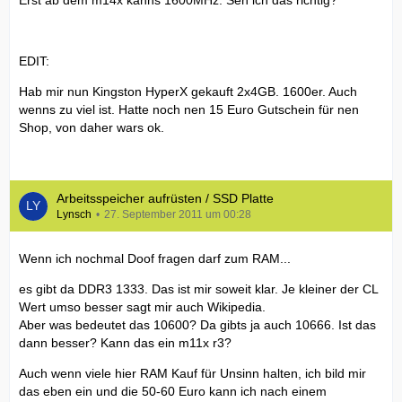
Erst ab dem m14x kanns 1600MHz. Seh ich das richtig?
EDIT:
Hab mir nun Kingston HyperX gekauft 2x4GB. 1600er. Auch
wenns zu viel ist. Hatte noch nen 15 Euro Gutschein für nen
Shop, von daher wars ok.
Arbeitsspeicher aufrüsten / SSD Platte
Lynsch
27. September 2011 um 00:28
Wenn ich nochmal Doof fragen darf zum RAM...
es gibt da DDR3 1333. Das ist mir soweit klar. Je kleiner der CL
Wert umso besser sagt mir auch Wikipedia.
Aber was bedeutet das 10600? Da gibts ja auch 10666. Ist das
dann besser? Kann das ein m11x r3?
Auch wenn viele hier RAM Kauf für Unsinn halten, ich bild mir
das eben ein und die 50-60 Euro kann ich nach einem