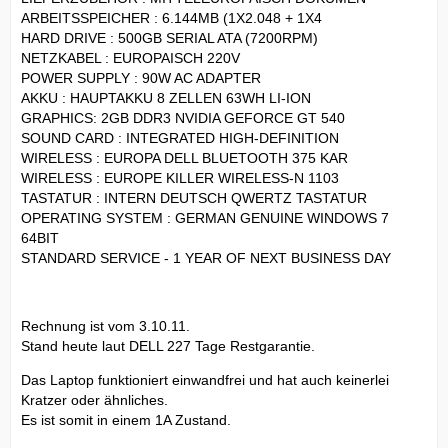
ARBEITSSPEICHER : 6.144MB (1X2.048 + 1X4
HARD DRIVE : 500GB SERIAL ATA (7200RPM)
NETZKABEL : EUROPAISCH 220V
POWER SUPPLY : 90W AC ADAPTER
AKKU : HAUPTAKKU 8 ZELLEN 63WH LI-ION
GRAPHICS: 2GB DDR3 NVIDIA GEFORCE GT 540
SOUND CARD : INTEGRATED HIGH-DEFINITION
WIRELESS : EUROPA DELL BLUETOOTH 375 KAR
WIRELESS : EUROPE KILLER WIRELESS-N 1103
TASTATUR : INTERN DEUTSCH QWERTZ TASTATUR
OPERATING SYSTEM : GERMAN GENUINE WINDOWS 7
64BIT
STANDARD SERVICE - 1 YEAR OF NEXT BUSINESS DAY
Rechnung ist vom 3.10.11.
Stand heute laut DELL 227 Tage Restgarantie.
Das Laptop funktioniert einwandfrei und hat auch keinerlei
Kratzer oder ähnliches.
Es ist somit in einem 1A Zustand.