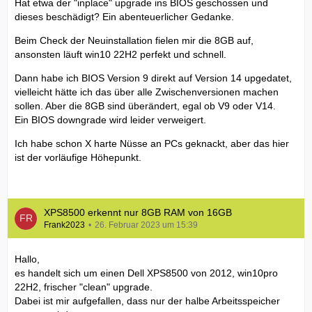
Hat etwa der "inplace" upgrade ins BIOS geschossen und
dieses beschädigt? Ein abenteuerlicher Gedanke.
Beim Check der Neuinstallation fielen mir die 8GB auf,
ansonsten läuft win10 22H2 perfekt und schnell.
Dann habe ich BIOS Version 9 direkt auf Version 14 upgedatet,
vielleicht hätte ich das über alle Zwischenversionen machen
sollen. Aber die 8GB sind überändert, egal ob V9 oder V14.
Ein BIOS downgrade wird leider verweigert.
Ich habe schon X harte Nüsse an PCs geknackt, aber das hier
ist der vorläufige Höhepunkt.
XPS8500 erkennt nur 8GB RAM von 16GB
Frank2023
26. Februar 2023 um 15:39
Hallo,
es handelt sich um einen Dell XPS8500 von 2012, win10pro
22H2, frischer "clean" upgrade.
Dabei ist mir aufgefallen, dass nur der halbe Arbeitsspeicher