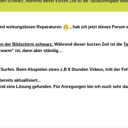
den schwarz, während dieser kurzen Zeit ist die Tastatureingabe weit
und wirkungslosen Reparaturen
, hab ich jetzt dieses Forum
en der Bildschirm schwarz.
Während dieser kurzen Zeit ist die
Ta
C “warm“ ist, dann aber ständig…
urfen. Beim Abspielen eines z.B 8 Stunden Videos, tritt der Feh
reits aktuallisiert...
 und eine Lösung gefunden. Für Anregungen bin ich euch sehr dan