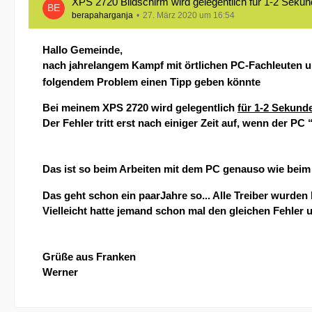
XPS 2720 Bildschirm wird gelegentlich für 1-2 Sekun
berapaharganja
27. März 2020 um 16:54
Hallo Gemeinde,
nach jahrelangem Kampf mit örtlichen PC-Fachleuten 
folgendem Problem einen Tipp geben könnte
Bei meinem XPS 2720 wird gelegentlich
für 1-2 Sekund
Der Fehler tritt erst nach einiger Zeit auf, wenn der P
Das ist so beim Arbeiten mit dem PC genauso wie beim S
Das geht schon ein paarJahre so... Alle Treiber wurden be
Vielleicht hatte jemand schon mal den gleichen Fehler
Grüße aus Franken
Werner