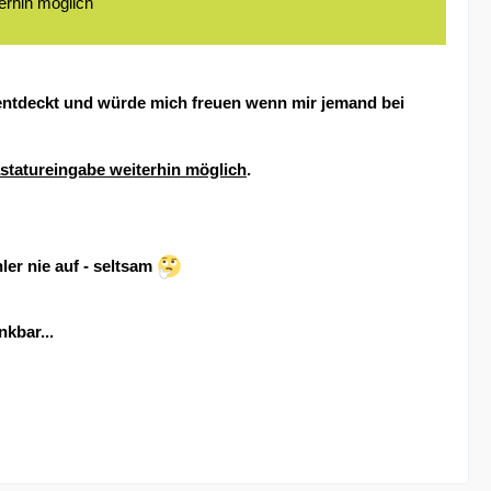
erhin möglich
 entdeckt und würde mich freuen wenn mir jemand bei
statureingabe weiterhin möglich
.
ler nie auf - seltsam
kbar...