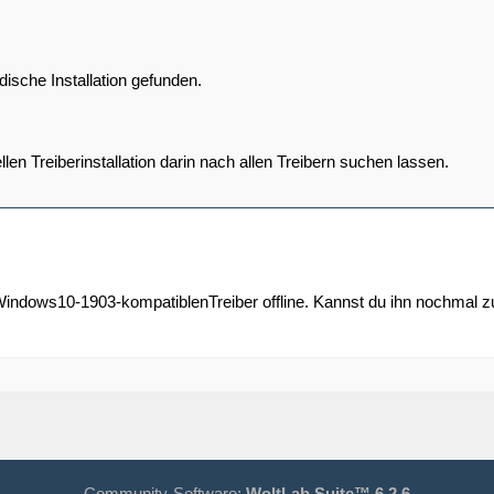
ische Installation gefunden.
n Treiberinstallation darin nach allen Treibern suchen lassen.
 Windows10-1903-kompatiblenTreiber offline. Kannst du ihn nochmal z
Community-Software:
WoltLab Suite™ 6.2.6