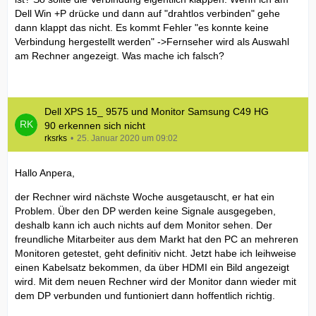
Dell Win +P drücke und dann auf "drahtlos verbinden" gehe
dann klappt das nicht. Es kommt Fehler "es konnte keine
Verbindung hergestellt werden" ->Fernseher wird als Auswahl
am Rechner angezeigt. Was mache ich falsch?
Dell XPS 15_ 9575 und Monitor Samsung C49 HG
90 erkennen sich nicht
rksrks
25. Januar 2020 um 09:02
Hallo Anpera,
der Rechner wird nächste Woche ausgetauscht, er hat ein
Problem. Über den DP werden keine Signale ausgegeben,
deshalb kann ich auch nichts auf dem Monitor sehen. Der
freundliche Mitarbeiter aus dem Markt hat den PC an mehreren
Monitoren getestet, geht definitiv nicht. Jetzt habe ich leihweise
einen Kabelsatz bekommen, da über HDMI ein Bild angezeigt
wird. Mit dem neuen Rechner wird der Monitor dann wieder mit
dem DP verbunden und funtioniert dann hoffentlich richtig.