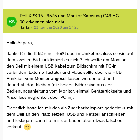
Dell XPS 15_ 9575 und Monitor Samsung C49 HG
90 erkennen sich nicht
rksrks
22. Januar 2020 um 17:28
Hallo Anpera,
danke für die Erklärung. Heißt das im Umkehrschluss so wie auf
dem zweiten Bild funktioniert es nicht? Ich wollte am Monitor
den Dell mit einem USB Kabel zum Bildschirm mit PC-in
verbinden. Externe Tastatur und Maus sollte über die HUB
Funktion vom Monitor angeschlossen werden und und
dauerhaft dort bleiben (die beiden Bilder sind aus der
Bedienungsanleitung vom Monitor, einmal Geräterückseite und
Anschlussmöglichkeit über PC-in).
Eigentlich hatte ich mir das als Zugeharbeitsplatz gedacht -> mit
dem Dell an den Platz setzen, USB und Netzteil anschließen
und loslegen. Dann hat mir der Laden aber etwas falsches
verkauft