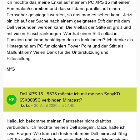
ich möchte das meine Enkel auf meinem PC XPS 15 mit einem
Pen malen/schreiben und das soll dann parallel auf einen
Fernseher gespiegelt werden, so das man es sehen kann. Jetzt
bin ich auf der Suche nach einem geeigneten Stift der mit dem
Dell verbunden werden kann. Die Vielfalt der Stifte ist groß und
mit vielen Einschränkungen. Wer hat einen Stift selbst in
Funktion und kann bestätigen das es funktioniert? Ich denke als
Hintergund am PC funktioniert Power Point und der Stift als
Malfunktion? Vielen Dank für die Unterstützung und
Hilfestellung.
MfG
Dell XPS 15_ 9575 möchte ich mit meinen SonyKD
65X9005C verbinden Miracast?
rksrks
30. April 2020 um 17:40
Hallo, ich bekomme meinen Fernseher nicht drahtlos
verbunden. Ich möchte meinen Dell spiegeln. Dazu hätte ich
zwei Fragen. Wie kann ich testen ob mein Dell miracast fähig
ist? So sollte die Verbindung eigentlich klappen. Wenn ich am