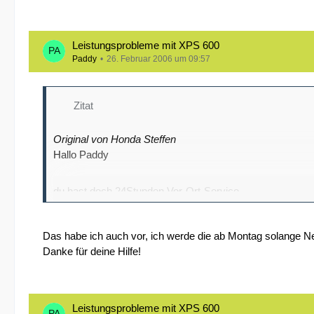
Leistungsprobleme mit XPS 600
Paddy
26. Februar 2006 um 09:57
Zitat
Original von Honda Steffen
Hallo Paddy
du hast doch 24Stunden Vor-Ort-Service.
Warum soll er denn dann eingeschickt werden.
Das habe ich auch vor, ich werde die ab Montag solange Ne
Danke für deine Hilfe!
Beschwere Dich - die müssen ne Lösung finden. Sollen sie
Leistungsprobleme mit XPS 600