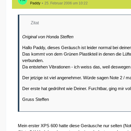
Paddy
25. Februar 2006 um 10:22
Gruss
Zitat
Original von Honda Steffen
Steffen
Hallo Paddy, dieses Geräusch ist leider normal bei dein
Das kommt von dem Grünen Plastikteil in denen die Lüft
verbunden.
Da entstehen Vibrationen - ich weiss das, weil desweg
Der jetzige ist viel angenehmer. Würde sagen Note 2 / ma
Der erste hat gedröhnt wie Deiner. Furchtbar, ging mir vol
Gruss Steffen
Mein erster XPS 600 hatte diese Geräusche nur selten (No