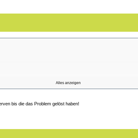
Alles anzeigen
rven bis die das Problem gelöst haben!
Ich denke, du musst denen gehörig auf die Nerven gehen - nix abholen und reparieren...........
 die Teile tauschen bis es passt.