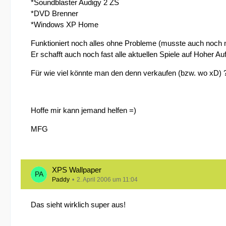
*Soundblaster Audigy 2 ZS
*DVD Brenner
*Windows XP Home
Funktioniert noch alles ohne Probleme (musste auch noch ni
Er schafft auch noch fast alle aktuellen Spiele auf Hoher 
Für wie viel könnte man den denn verkaufen (bzw. wo xD) ?
Hoffe mir kann jemand helfen =)
MFG
XPS Wallpaper
Paddy
2. April 2006 um 11:04
Das sieht wirklich super aus!