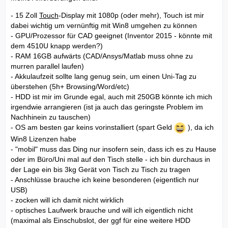
- 15 Zoll
Touch
-Display mit 1080p (oder mehr), Touch ist mir
dabei wichtig um vernünftig mit Win8 umgehen zu können
- GPU/Prozessor für CAD geeignet (Inventor 2015 - könnte mit
dem 4510U knapp werden?)
- RAM 16GB aufwärts (CAD/Ansys/Matlab muss ohne zu
murren parallel laufen)
- Akkulaufzeit sollte lang genug sein, um einen Uni-Tag zu
überstehen (5h+ Browsing/Word/etc)
- HDD ist mir im Grunde egal, auch mit 250GB könnte ich mich
irgendwie arrangieren (ist ja auch das geringste Problem im
Nachhinein zu tauschen)
- OS am besten gar keins vorinstalliert (spart Geld
), da ich
Win8 Lizenzen habe
- "mobil" muss das Ding nur insofern sein, dass ich es zu Hause
oder im Büro/Uni mal auf den Tisch stelle - ich bin durchaus in
der Lage ein bis 3kg Gerät von Tisch zu Tisch zu tragen
- Anschlüsse brauche ich keine besonderen (eigentlich nur
USB)
- zocken will ich damit nicht wirklich
- optisches Laufwerk brauche und will ich eigentlich nicht
(maximal als Einschubslot, der ggf für eine weitere HDD