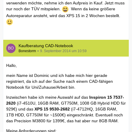
verwenden möchte, nehme ich den Aufpreis in Kauf. Jetzt muss
nur noch der TÜV mitspielen.
Wenn da keine größere
Autoreparatur ansteht, wird das XPS 15 in 2 Wochen bestellt.
Kaufberatung CAD-Notebook
Bonestorm
9. September 2014 um 10:59
Hallo,
mein Name ist Dominic und ich habe mich hier gerade
registriert, da ich auf der Suche nach einem CAD-fähigen
Notebook für Uni/Zuhause/Arbeit bin.
Inzwischen habe ich meine Auswahl auf das
Inspiron 15 7537-
2620
(i7-4510U, 16GB RAM, GT750M, 1008 GB Hybrid HDD für
929€) und das
XPS 15 9530-2682
(i7-4712HQ, 16GB RAM,
1TB HDD, GT750M für ~1500€) eingeschränkt. Eventuell noch
das Precision M3800 für 1399€, das hat aber nur 8GB RAM.
Meine Anforderungen sind: