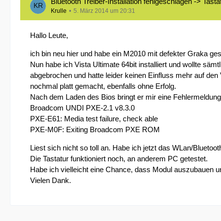
Bluetooth Treiber-Installation fehlgeschlagen -> Tastat
Krulle
5. März 2014 um 20:31
Hallo Leute,
ich bin neu hier und habe ein M2010 mit defekter Graka ge
Nun habe ich Vista Ultimate 64bit installiert und wollte säm
abgebrochen und hatte leider keinen Einfluss mehr auf den 
nochmal platt gemacht, ebenfalls ohne Erfolg.
Nach dem Laden des Bios bringt er mir eine Fehlermeldung
Broadcom UNDI PXE-2.1 v8.3.0
PXE-E61: Media test failure, check able
PXE-M0F: Exiting Broadcom PXE ROM
Liest sich nicht so toll an. Habe ich jetzt das WLan/Bluet
Die Tastatur funktioniert noch, an anderem PC getestet.
Habe ich vielleicht eine Chance, dass Modul auszubauen un
Vielen Dank.