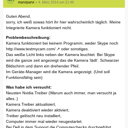
marviparvi
4. März 2014 um 21:46
Guten Abend,
sorry, ich weiß sowas hört ihr hier wahrscheinlich täglich. Meine
Integrierte Kamera funktioniert nicht.
Problembeschreibung:
Kamera funktioniert bei keinem Programm, weder Skype noch
http://www.testmycam.com/
oder sonstiges.
Das weiße Licht links neben der Kamera leuchtet. Bei Skype
wird die ganze zeit angezeigt das die Kamera 'lädt'. Schwarzer
Bildschirm und dann ein drehender Pfeil.
Im Geräte-Manager wird die Kamera angezeigt. (Und soll
Funktionsfähig sein)
Was habe ich versucht:
Neusten Nvidia Treiber (Warum auch immer, man versucht ja
alles..)
Kamera Treiber aktualisiert,
Kamera deaktiviert wieder aktiviert,
Treiber gelöscht neu installiert,
Computer immer mal wieder neugestartet.
Bei Dell in dem Support die Computerchecks durchgeführt.