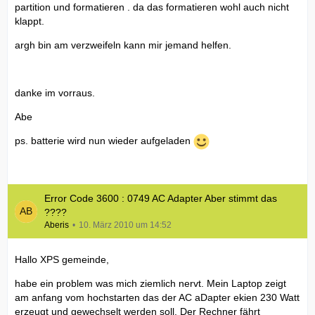
partition und formatieren . da das formatieren wohl auch nicht
klappt.
argh bin am verzweifeln kann mir jemand helfen.
danke im vorraus.
Abe
ps. batterie wird nun wieder aufgeladen
Error Code 3600 : 0749 AC Adapter Aber stimmt das
????
Aberis
10. März 2010 um 14:52
Hallo XPS gemeinde,
habe ein problem was mich ziemlich nervt. Mein Laptop zeigt
am anfang vom hochstarten das der AC aDapter ekien 230 Watt
erzeugt und gewechselt werden soll. Der Rechner fährt