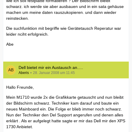
wie ich soll festplatte formatieren ? Der Bildschirm bleibt
schwarz. ich werde sie aber ausbauen und in ein sata gehäuse
machen um meine daten rauszukopieren. und dann wieder
reinstecken.
Die suchfunktion mit begriffe wie Gerätetausch Reperatur war
leider nciht erfolgreich.
Abe
Dell bietet mir ein Austausch an.....
Aberis
28. Januar 2008 um 11:45
Hallo Freunde,
Mein M1710 wurde 2x die Grafikkarte getauscht und nun bleibt
der Bildschirm schwarz. Techniker kam darauf und baute ein
neues Mainboard ein. Die Folge er blieb immer noch schwarz.
Nun der Techniker den Del Support angerufen und denen alles
erklärt . Als er aufgelegt hatte sagte er mir das Dell mir den XPS
1730 Anbietet.