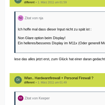
different
1. März 2011 um 01:59
Zitat von nja
Ich hoffe mal dass dieser Input nicht zu spät ist :
Non Glare option beim Display!
Ein helleres/besseres Display im M11x (Oder generell M
lese das alles jetzt erst, zum Glück hat einer daran gedacht
Wlan.. Hardwarefirewall + Personal Firewall ?
different
1. März 2011 um 01:49
Zitat von Keeper