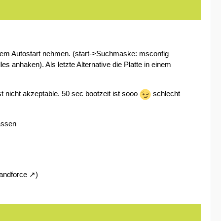
s dem Autostart nehmen. (start->Suchmaske: msconfig
s anhaken). Als letzte Alternative die Platte in einem
t nicht akzeptable. 50 sec bootzeit ist sooo
schlecht
assen
andforce
)