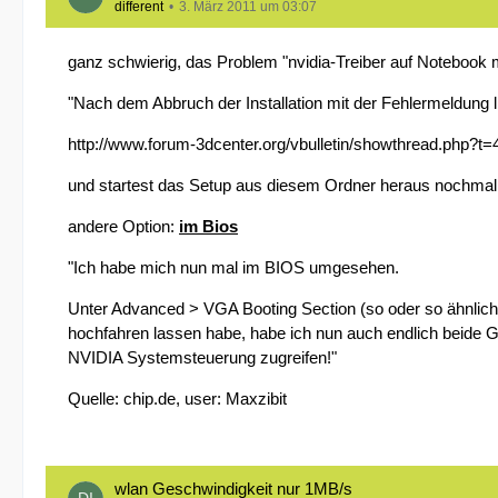
different
3. März 2011 um 03:07
ganz schwierig, das Problem "nvidia-Treiber auf Notebook mi
"Nach dem Abbruch der Installation mit der Fehlermeldung li
http://www.forum-3dcenter.org/vbulletin/showthread.php?t
und startest das Setup aus diesem Ordner heraus nochmal." -
andere Option:
im Bios
"Ich habe mich nun mal im BIOS umgesehen.
Unter Advanced > VGA Booting Section (so oder so ähnlich
hochfahren lassen habe, habe ich nun auch endlich beide G
NVIDIA Systemsteuerung zugreifen!"
Quelle: chip.de, user: Maxzibit
wlan Geschwindigkeit nur 1MB/s