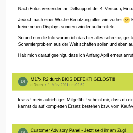
Nach Fotos versenden an Dellsupport der 4. Versuch, Einb
Jedoch nach einer Woche Benutzung alles wie vorher
E
keine neuen Displays sondern wieder aufbereitete.
So und nun die Info warum ich das hier alles schreibe, geste
Scharnierproblem aus der Welt schaffen sollen und eben auch
Hab mich darauf geeinigt, dass ich Anfang April erneut an
M17x R2 durch BIOS DEFEKT! GELÖST!!!
different
1. März 2011 um 02:52
krass ! mein aufrichtiges Mitgefühl ! scheint mir, dass du
kannst du auf kompletten Ersatz bestehen bzw. vom Kaufve
Customer Advisory Panel - Jetzt seid ihr am Zug!