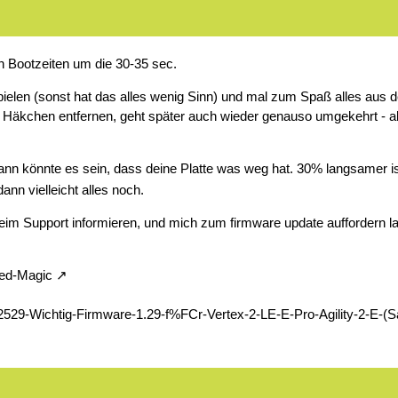
on Bootzeiten um die 30-35 sec.
spielen (sonst hat das alles wenig Sinn) und mal zum Spaß alles au
 Häkchen entfernen, geht später auch wieder genauso umgekehrt - alle
dann könnte es sein, dass deine Platte was weg hat. 30% langsamer is
ann vielleicht alles noch.
beim Support informieren, und mich zum firmware update auffordern l
ted-Magic
529-Wichtig-Firmware-1.29-f%FCr-Vertex-2-LE-E-Pro-Agility-2-E-(S