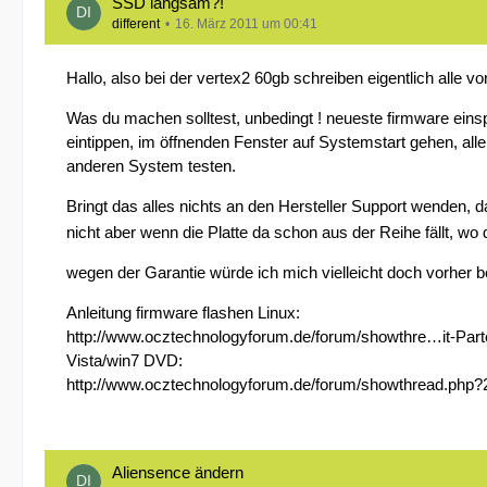
SSD langsam?!
different
16. März 2011 um 00:41
Hallo, also bei der vertex2 60gb schreiben eigentlich alle v
Was du machen solltest, unbedingt ! neueste firmware ein
eintippen, im öffnenden Fenster auf Systemstart gehen, alle
anderen System testen.
Bringt das alles nichts an den Hersteller Support wenden, 
nicht aber wenn die Platte da schon aus der Reihe fällt, wo d
wegen der Garantie würde ich mich vielleicht doch vorher 
Anleitung firmware flashen Linux:
http://www.ocztechnologyforum.de/forum/showthre…it-Par
Vista/win7 DVD:
http://www.ocztechnologyforum.de/forum/showthread.php?2
Aliensence ändern