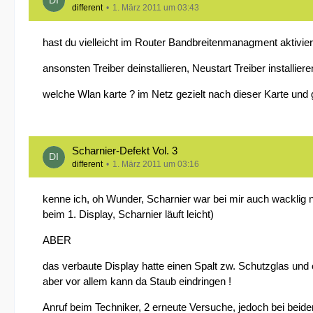
different
1. März 2011 um 03:43
hast du vielleicht im Router Bandbreitenmanagment aktiviert
ansonsten Treiber deinstallieren, Neustart Treiber installi
welche Wlan karte ? im Netz gezielt nach dieser Karte und
Scharnier-Defekt Vol. 3
different
1. März 2011 um 03:16
kenne ich, oh Wunder, Scharnier war bei mir auch wacklig 
beim 1. Display, Scharnier läuft leicht)
ABER
das verbaute Display hatte einen Spalt zw. Schutzglas und 
aber vor allem kann da Staub eindringen !
Anruf beim Techniker, 2 erneute Versuche, jedoch bei beide