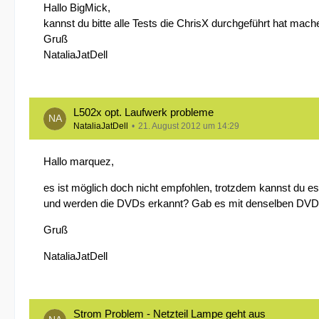
Hallo BigMick,
kannst du bitte alle Tests die ChrisX durchgeführt hat machen
Gruß
NataliaJatDell
L502x opt. Laufwerk probleme
NataliaJatDell
21. August 2012 um 14:29
Hallo marquez,
es ist möglich doch nicht empfohlen, trotzdem kannst du es
und werden die DVDs erkannt? Gab es mit denselben DVDs
Gruß
NataliaJatDell
Strom Problem - Netzteil Lampe geht aus