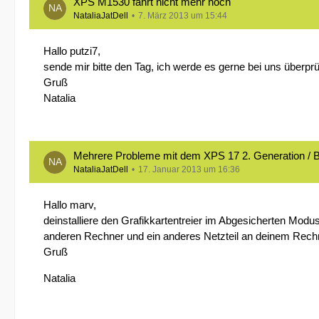
XPS M1530 fährt nicht mehr hoch
NataliaJatDell
7. März 2013 um 15:44
Hallo putzi7,
sende mir bitte den Tag, ich werde es gerne bei uns überprü
Gruß
Natalia
Mehrere Probleme mit dem XPS 17 2. Generation / Bil
NataliaJatDell
17. Januar 2013 um 16:36
Hallo marv,
deinstalliere den Grafikkartentreier im Abgesicherten Modus
anderen Rechner und ein anderes Netzteil an deinem Rechne
Gruß
Natalia