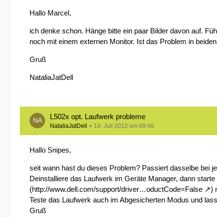
Hallo Marcel,
ich denke schon. Hänge bitte ein paar Bilder davon auf. F
noch mit einem externen Monitor. Ist das Problem in beiden
Gruß
NataliaJatDell
L502x opt. Laufwerk probleme
NataliaJatDell
19. Juli 2012 um 09:46
Hallo Snipes,
seit wann hast du dieses Problem? Passiert dasselbe bei
Deinstalliere das Laufwerk im Geräte Manager, dann starte 
(
http://www.dell.com/support/driver…oductCode=False
) 
Teste das Laufwerk auch im Abgesicherten Modus und lass b
Gruß