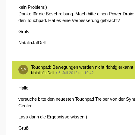
kein Problem:)
Danke für die Beschreibung. Mach bitte einen Power Drain: 
den Touchpad. Hat es eine Verbesserung gebracht?
Gruß
NataliaJatDell
Touchpad: Bewegungen werden nicht richtig erkannt
NataliaJatDell
5. Juli 2012 um 10:42
Hallo,
versuche bitte den neuesten Touchpad Treiber von der Syna
Center.
Lass dann die Ergebnisse wissen:)
Gruß