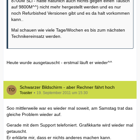
8700M SLi - hätte natürlich auch nichts gegen einen Tausch
auf 9800M^^) nicht mehr hergestellt werden und es nur
noch Refurbished Versionen gibt und es da halt vorkommen
kann..
Mal schauen wie viele Tage/Wochen es bis zum nächsten
Technikereinsatz werden.
Heute wurde ausgetauscht - erstmal läuft er wieder^^
Schwarzer Bildschirm - aber Rechner fährt hoch
Toaster
19. September 2011 um 15:30
Soo mittlerweile war es wieder mal soweit, am Samstag trat das
gleiche Problem wieder auf.
Gerade mit dem Support telefoniert. Grafikkarte wird wieder mal
getauscht.
Er erklärte mir, dass er nichts anderes machen kann.