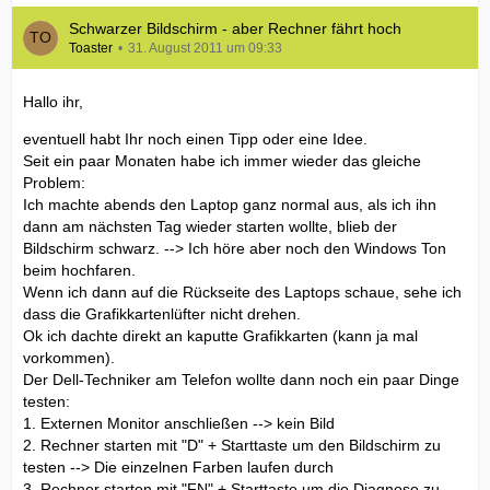
Schwarzer Bildschirm - aber Rechner fährt hoch
Toaster
31. August 2011 um 09:33
Hallo ihr,
eventuell habt Ihr noch einen Tipp oder eine Idee.
Seit ein paar Monaten habe ich immer wieder das gleiche
Problem:
Ich machte abends den Laptop ganz normal aus, als ich ihn
dann am nächsten Tag wieder starten wollte, blieb der
Bildschirm schwarz. --> Ich höre aber noch den Windows Ton
beim hochfaren.
Wenn ich dann auf die Rückseite des Laptops schaue, sehe ich
dass die Grafikkartenlüfter nicht drehen.
Ok ich dachte direkt an kaputte Grafikkarten (kann ja mal
vorkommen).
Der Dell-Techniker am Telefon wollte dann noch ein paar Dinge
testen:
1. Externen Monitor anschließen --> kein Bild
2. Rechner starten mit "D" + Starttaste um den Bildschirm zu
testen --> Die einzelnen Farben laufen durch
3. Rechner starten mit "FN" + Starttaste um die Diagnose zu