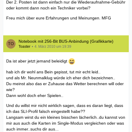
Der 2. Posten ist dann einfach nur die Wiederaufnahme-Gebühr
oder kommt dann noch ein Techniker vorbei?
Freu mich über eure Erfahrungen und Meinungen. MFG
Notebook mit 256-Bit BUS-Anbindung (Grafikkarte)
Toaster
4. März 2010 um 19:39
Da ist aber jetzt jemand beleidigt
hab ich dir wohl ans Bein gepisst, tut mir echt leid..
und als Mr. Neunmalklug würde ich eher dich bezeichnen..
Du meinst also das er Zuhause das Wetter berechnen will oder
wie?
Dann wohl doch eher Spielen..
Und du willst mir nicht wirklich sagen, dass es daran liegt, dass
ich das SLI-Profil falsch eingestellt habe??
Langsam wirst du ein kleines bisschen lächerlich..du kannst von
mir aus auch die Karten im Single-Modus vergleichen oder was
auch immer..suchs dir aus...